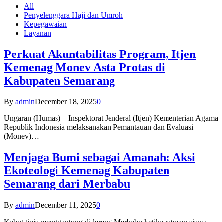
All
Penyelenggara Haji dan Umroh
Kepegawaian
Layanan
Perkuat Akuntabilitas Program, Itjen
Kemenag Monev Asta Protas di
Kabupaten Semarang
By
admin
December 18, 2025
0
Ungaran (Humas) – Inspektorat Jenderal (Itjen) Kementerian Agama
Republik Indonesia melaksanakan Pemantauan dan Evaluasi
(Monev)…
Menjaga Bumi sebagai Amanah: Aksi
Ekoteologi Kemenag Kabupaten
Semarang dari Merbabu
By
admin
December 11, 2025
0
Kabut tipis menggantung di lereng Merbabu ketika ratusan siswa-