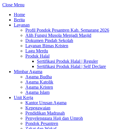
Close Menu
Home
Berita
Layanan
Profil Pondok Pesantren Kab. Semarang 2026
Alih Fungsi Musola Menjadi Masjid
Dokumen Pindah Sekolah
Layanan Bimas Kristen
Lagu Merdu
Produk Halal
Sertifikasi Produk Halal | Reguler
Sertifikasi Produk Halal | Self Declare
Mimbar Agama
Agama Budha
Agama Katolik
Agama Kristen
Agama Islam
Unit Kerja
Kantor Urusan Agama
Kepegawaian
Pendidikan Madrasah
Penyelenggara Haji dan Umroh
Pondok Pesantren
Zakat dan Wakaf