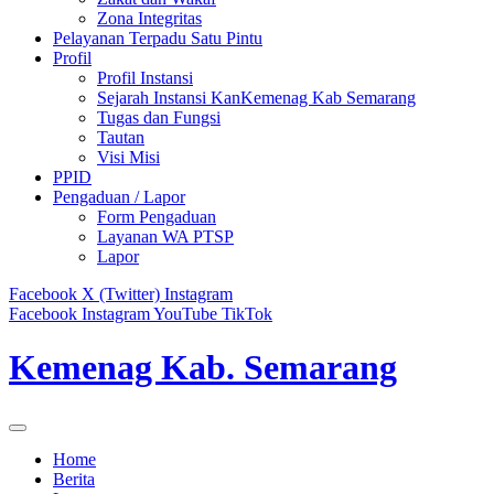
Zona Integritas
Pelayanan Terpadu Satu Pintu
Profil
Profil Instansi
Sejarah Instansi KanKemenag Kab Semarang
Tugas dan Fungsi
Tautan
Visi Misi
PPID
Pengaduan / Lapor
Form Pengaduan
Layanan WA PTSP
Lapor
Facebook
X (Twitter)
Instagram
Facebook
Instagram
YouTube
TikTok
Kemenag Kab. Semarang
Home
Berita