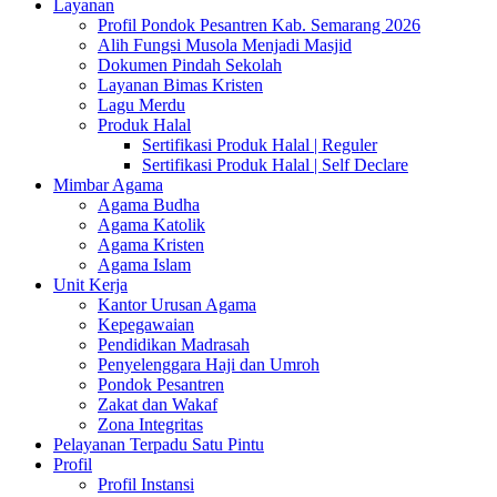
Layanan
Profil Pondok Pesantren Kab. Semarang 2026
Alih Fungsi Musola Menjadi Masjid
Dokumen Pindah Sekolah
Layanan Bimas Kristen
Lagu Merdu
Produk Halal
Sertifikasi Produk Halal | Reguler
Sertifikasi Produk Halal | Self Declare
Mimbar Agama
Agama Budha
Agama Katolik
Agama Kristen
Agama Islam
Unit Kerja
Kantor Urusan Agama
Kepegawaian
Pendidikan Madrasah
Penyelenggara Haji dan Umroh
Pondok Pesantren
Zakat dan Wakaf
Zona Integritas
Pelayanan Terpadu Satu Pintu
Profil
Profil Instansi