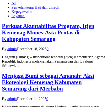
All
Penyelenggara Haji dan Umroh
Kepegawaian
Layanan
Perkuat Akuntabilitas Program, Itjen
Kemenag Monev Asta Protas di
Kabupaten Semarang
By
admin
December 18, 2025
0
Ungaran (Humas) – Inspektorat Jenderal (Itjen) Kementerian Agama
Republik Indonesia melaksanakan Pemantauan dan Evaluasi
(Monev)…
Menjaga Bumi sebagai Amanah: Aksi
Ekoteologi Kemenag Kabupaten
Semarang dari Merbabu
By
admin
December 11, 2025
0
Kabut tipis menggantung di lereng Merbabu ketika ratusan siswa-