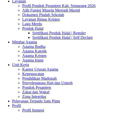
Layanan
Profil Pondok Pesantren Kab. Semarang 2026
Alih Fungsi Musola Menjadi Masjid
Dokumen Pindah Sekolah
Layanan Bimas Kristen
Lagu Merdu
Produk Halal
Sertifikasi Produk Halal | Reguler
Sertifikasi Produk Halal | Self Declare
Mimbar Agama
Agama Budha
Agama Katolik
Agama Kristen
Agama Islam
Unit Kerja
Kantor Urusan Agama
Kepegawaian
Pendidikan Madrasah
Penyelenggara Haji dan Umroh
Pondok Pesantren
Zakat dan Wakaf
Zona Integritas
Pelayanan Terpadu Satu Pintu
Profil
Profil Instansi