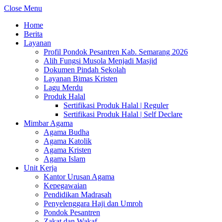
Close Menu
Home
Berita
Layanan
Profil Pondok Pesantren Kab. Semarang 2026
Alih Fungsi Musola Menjadi Masjid
Dokumen Pindah Sekolah
Layanan Bimas Kristen
Lagu Merdu
Produk Halal
Sertifikasi Produk Halal | Reguler
Sertifikasi Produk Halal | Self Declare
Mimbar Agama
Agama Budha
Agama Katolik
Agama Kristen
Agama Islam
Unit Kerja
Kantor Urusan Agama
Kepegawaian
Pendidikan Madrasah
Penyelenggara Haji dan Umroh
Pondok Pesantren
Zakat dan Wakaf