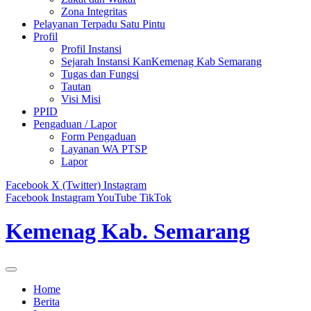
Zona Integritas
Pelayanan Terpadu Satu Pintu
Profil
Profil Instansi
Sejarah Instansi KanKemenag Kab Semarang
Tugas dan Fungsi
Tautan
Visi Misi
PPID
Pengaduan / Lapor
Form Pengaduan
Layanan WA PTSP
Lapor
Facebook
X (Twitter)
Instagram
Facebook
Instagram
YouTube
TikTok
Kemenag Kab. Semarang
Home
Berita