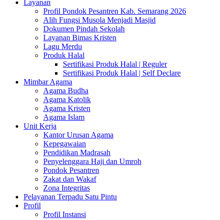
Layanan
Profil Pondok Pesantren Kab. Semarang 2026
Alih Fungsi Musola Menjadi Masjid
Dokumen Pindah Sekolah
Layanan Bimas Kristen
Lagu Merdu
Produk Halal
Sertifikasi Produk Halal | Reguler
Sertifikasi Produk Halal | Self Declare
Mimbar Agama
Agama Budha
Agama Katolik
Agama Kristen
Agama Islam
Unit Kerja
Kantor Urusan Agama
Kepegawaian
Pendidikan Madrasah
Penyelenggara Haji dan Umroh
Pondok Pesantren
Zakat dan Wakaf
Zona Integritas
Pelayanan Terpadu Satu Pintu
Profil
Profil Instansi