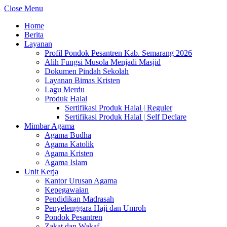
Close Menu
Home
Berita
Layanan
Profil Pondok Pesantren Kab. Semarang 2026
Alih Fungsi Musola Menjadi Masjid
Dokumen Pindah Sekolah
Layanan Bimas Kristen
Lagu Merdu
Produk Halal
Sertifikasi Produk Halal | Reguler
Sertifikasi Produk Halal | Self Declare
Mimbar Agama
Agama Budha
Agama Katolik
Agama Kristen
Agama Islam
Unit Kerja
Kantor Urusan Agama
Kepegawaian
Pendidikan Madrasah
Penyelenggara Haji dan Umroh
Pondok Pesantren
Zakat dan Wakaf