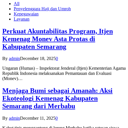
All
Penyelenggara Haji dan Umroh
Kepegawaian
Layanan
Perkuat Akuntabilitas Program, Itjen
Kemenag Monev Asta Protas di
Kabupaten Semarang
By
admin
December 18, 2025
0
Ungaran (Humas) – Inspektorat Jenderal (Itjen) Kementerian Agama
Republik Indonesia melaksanakan Pemantauan dan Evaluasi
(Monev)…
Menjaga Bumi sebagai Amanah: Aksi
Ekoteologi Kemenag Kabupaten
Semarang dari Merbabu
By
admin
December 11, 2025
0
Kabut tipis menggantung di lereng Merbabu ketika ratusan siswa-