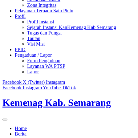
Zona Integritas
Pelayanan Terpadu Satu Pintu
Profil
Profil Instansi
Sejarah Instansi KanKemenag Kab Semarang
Tugas dan Fungsi
Tautan
Visi Misi
PPID
Pengaduan / Lapor
Form Pengaduan
Layanan WA PTSP
Lapor
Facebook
X (Twitter)
Instagram
Facebook
Instagram
YouTube
TikTok
Kemenag Kab. Semarang
Home
Berita