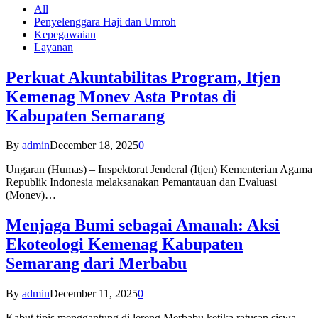
All
Penyelenggara Haji dan Umroh
Kepegawaian
Layanan
Perkuat Akuntabilitas Program, Itjen
Kemenag Monev Asta Protas di
Kabupaten Semarang
By
admin
December 18, 2025
0
Ungaran (Humas) – Inspektorat Jenderal (Itjen) Kementerian Agama
Republik Indonesia melaksanakan Pemantauan dan Evaluasi
(Monev)…
Menjaga Bumi sebagai Amanah: Aksi
Ekoteologi Kemenag Kabupaten
Semarang dari Merbabu
By
admin
December 11, 2025
0
Kabut tipis menggantung di lereng Merbabu ketika ratusan siswa-