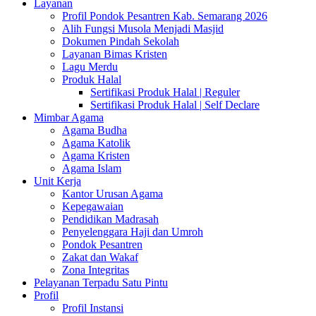
Layanan
Profil Pondok Pesantren Kab. Semarang 2026
Alih Fungsi Musola Menjadi Masjid
Dokumen Pindah Sekolah
Layanan Bimas Kristen
Lagu Merdu
Produk Halal
Sertifikasi Produk Halal | Reguler
Sertifikasi Produk Halal | Self Declare
Mimbar Agama
Agama Budha
Agama Katolik
Agama Kristen
Agama Islam
Unit Kerja
Kantor Urusan Agama
Kepegawaian
Pendidikan Madrasah
Penyelenggara Haji dan Umroh
Pondok Pesantren
Zakat dan Wakaf
Zona Integritas
Pelayanan Terpadu Satu Pintu
Profil
Profil Instansi