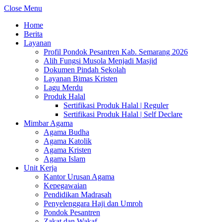
Close Menu
Home
Berita
Layanan
Profil Pondok Pesantren Kab. Semarang 2026
Alih Fungsi Musola Menjadi Masjid
Dokumen Pindah Sekolah
Layanan Bimas Kristen
Lagu Merdu
Produk Halal
Sertifikasi Produk Halal | Reguler
Sertifikasi Produk Halal | Self Declare
Mimbar Agama
Agama Budha
Agama Katolik
Agama Kristen
Agama Islam
Unit Kerja
Kantor Urusan Agama
Kepegawaian
Pendidikan Madrasah
Penyelenggara Haji dan Umroh
Pondok Pesantren
Zakat dan Wakaf