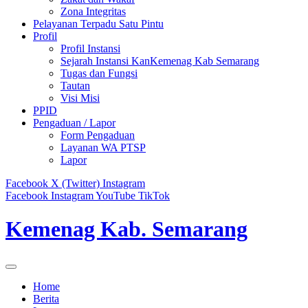
Zona Integritas
Pelayanan Terpadu Satu Pintu
Profil
Profil Instansi
Sejarah Instansi KanKemenag Kab Semarang
Tugas dan Fungsi
Tautan
Visi Misi
PPID
Pengaduan / Lapor
Form Pengaduan
Layanan WA PTSP
Lapor
Facebook
X (Twitter)
Instagram
Facebook
Instagram
YouTube
TikTok
Kemenag Kab. Semarang
Home
Berita