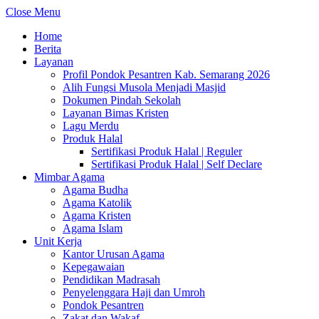
Close Menu
Home
Berita
Layanan
Profil Pondok Pesantren Kab. Semarang 2026
Alih Fungsi Musola Menjadi Masjid
Dokumen Pindah Sekolah
Layanan Bimas Kristen
Lagu Merdu
Produk Halal
Sertifikasi Produk Halal | Reguler
Sertifikasi Produk Halal | Self Declare
Mimbar Agama
Agama Budha
Agama Katolik
Agama Kristen
Agama Islam
Unit Kerja
Kantor Urusan Agama
Kepegawaian
Pendidikan Madrasah
Penyelenggara Haji dan Umroh
Pondok Pesantren
Zakat dan Wakaf