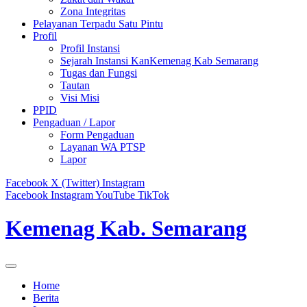
Zona Integritas
Pelayanan Terpadu Satu Pintu
Profil
Profil Instansi
Sejarah Instansi KanKemenag Kab Semarang
Tugas dan Fungsi
Tautan
Visi Misi
PPID
Pengaduan / Lapor
Form Pengaduan
Layanan WA PTSP
Lapor
Facebook
X (Twitter)
Instagram
Facebook
Instagram
YouTube
TikTok
Kemenag Kab. Semarang
Home
Berita