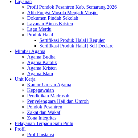
Layanan
Profil Pondok Pesantren Kab. Semarang 2026
Alih Fungsi Musola Menjadi Masjid
Dokumen Pindah Sekolah
Layanan Bimas Kristen
Lagu Merdu
Produk Halal
Sertifikasi Produk Halal | Reguler
Sertifikasi Produk Halal | Self Declare
Mimbar Agama
Agama Budha
Agama Katolik
Agama Kristen
Agama Islam
Unit Kerja
Kantor Urusan Agama
Kepegawaian
Pendidikan Madrasah
Penyelenggara Haji dan Umroh
Pondok Pesantren
Zakat dan Wakaf
Zona Integritas
Pelayanan Terpadu Satu Pintu
Profil
Profil Instansi