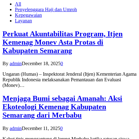
All
Penyelenggara Haji dan Umroh
Kepegawaian
Layanan
Perkuat Akuntabilitas Program, Itjen
Kemenag Monev Asta Protas di
Kabupaten Semarang
By
admin
December 18, 2025
0
Ungaran (Humas) – Inspektorat Jenderal (Itjen) Kementerian Agama
Republik Indonesia melaksanakan Pemantauan dan Evaluasi
(Monev)…
Menjaga Bumi sebagai Amanah: Aksi
Ekoteologi Kemenag Kabupaten
Semarang dari Merbabu
By
admin
December 11, 2025
0
Kabut tipis menggantung di lereng Merbabu ketika ratusan siswa-