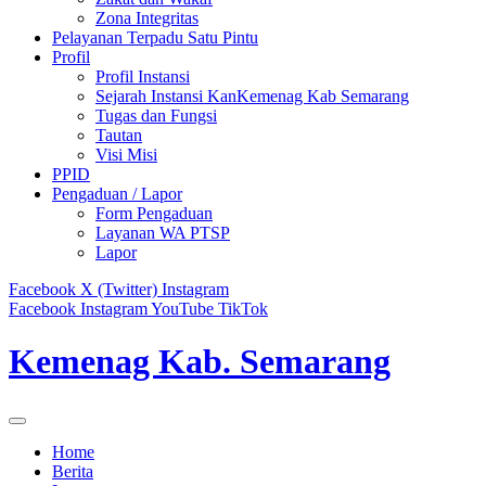
Zona Integritas
Pelayanan Terpadu Satu Pintu
Profil
Profil Instansi
Sejarah Instansi KanKemenag Kab Semarang
Tugas dan Fungsi
Tautan
Visi Misi
PPID
Pengaduan / Lapor
Form Pengaduan
Layanan WA PTSP
Lapor
Facebook
X (Twitter)
Instagram
Facebook
Instagram
YouTube
TikTok
Kemenag Kab. Semarang
Home
Berita