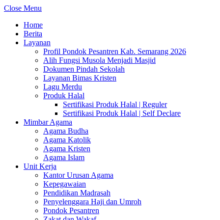
Close Menu
Home
Berita
Layanan
Profil Pondok Pesantren Kab. Semarang 2026
Alih Fungsi Musola Menjadi Masjid
Dokumen Pindah Sekolah
Layanan Bimas Kristen
Lagu Merdu
Produk Halal
Sertifikasi Produk Halal | Reguler
Sertifikasi Produk Halal | Self Declare
Mimbar Agama
Agama Budha
Agama Katolik
Agama Kristen
Agama Islam
Unit Kerja
Kantor Urusan Agama
Kepegawaian
Pendidikan Madrasah
Penyelenggara Haji dan Umroh
Pondok Pesantren
Zakat dan Wakaf