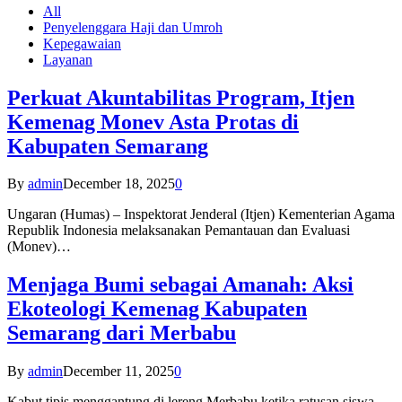
All
Penyelenggara Haji dan Umroh
Kepegawaian
Layanan
Perkuat Akuntabilitas Program, Itjen
Kemenag Monev Asta Protas di
Kabupaten Semarang
By
admin
December 18, 2025
0
Ungaran (Humas) – Inspektorat Jenderal (Itjen) Kementerian Agama
Republik Indonesia melaksanakan Pemantauan dan Evaluasi
(Monev)…
Menjaga Bumi sebagai Amanah: Aksi
Ekoteologi Kemenag Kabupaten
Semarang dari Merbabu
By
admin
December 11, 2025
0
Kabut tipis menggantung di lereng Merbabu ketika ratusan siswa-