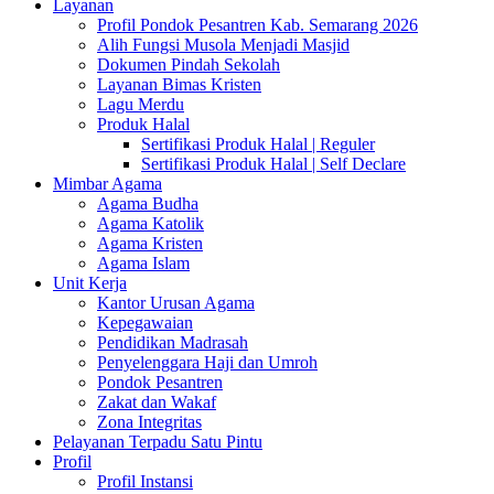
Layanan
Profil Pondok Pesantren Kab. Semarang 2026
Alih Fungsi Musola Menjadi Masjid
Dokumen Pindah Sekolah
Layanan Bimas Kristen
Lagu Merdu
Produk Halal
Sertifikasi Produk Halal | Reguler
Sertifikasi Produk Halal | Self Declare
Mimbar Agama
Agama Budha
Agama Katolik
Agama Kristen
Agama Islam
Unit Kerja
Kantor Urusan Agama
Kepegawaian
Pendidikan Madrasah
Penyelenggara Haji dan Umroh
Pondok Pesantren
Zakat dan Wakaf
Zona Integritas
Pelayanan Terpadu Satu Pintu
Profil
Profil Instansi