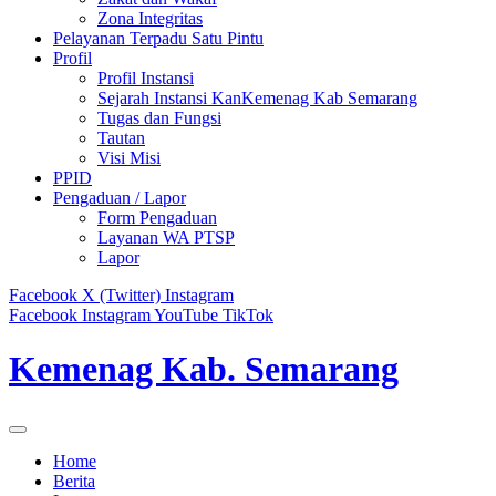
Zona Integritas
Pelayanan Terpadu Satu Pintu
Profil
Profil Instansi
Sejarah Instansi KanKemenag Kab Semarang
Tugas dan Fungsi
Tautan
Visi Misi
PPID
Pengaduan / Lapor
Form Pengaduan
Layanan WA PTSP
Lapor
Facebook
X (Twitter)
Instagram
Facebook
Instagram
YouTube
TikTok
Kemenag Kab. Semarang
Home
Berita