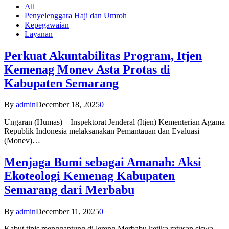
All
Penyelenggara Haji dan Umroh
Kepegawaian
Layanan
Perkuat Akuntabilitas Program, Itjen
Kemenag Monev Asta Protas di
Kabupaten Semarang
By
admin
December 18, 2025
0
Ungaran (Humas) – Inspektorat Jenderal (Itjen) Kementerian Agama
Republik Indonesia melaksanakan Pemantauan dan Evaluasi
(Monev)…
Menjaga Bumi sebagai Amanah: Aksi
Ekoteologi Kemenag Kabupaten
Semarang dari Merbabu
By
admin
December 11, 2025
0
Kabut tipis menggantung di lereng Merbabu ketika ratusan siswa-