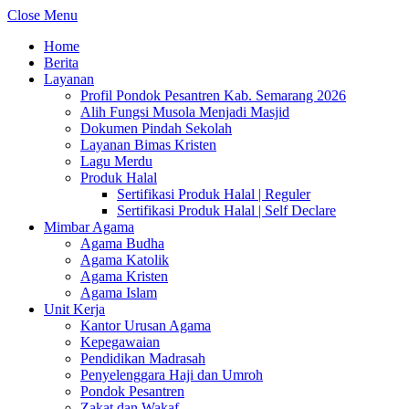
Close Menu
Home
Berita
Layanan
Profil Pondok Pesantren Kab. Semarang 2026
Alih Fungsi Musola Menjadi Masjid
Dokumen Pindah Sekolah
Layanan Bimas Kristen
Lagu Merdu
Produk Halal
Sertifikasi Produk Halal | Reguler
Sertifikasi Produk Halal | Self Declare
Mimbar Agama
Agama Budha
Agama Katolik
Agama Kristen
Agama Islam
Unit Kerja
Kantor Urusan Agama
Kepegawaian
Pendidikan Madrasah
Penyelenggara Haji dan Umroh
Pondok Pesantren
Zakat dan Wakaf