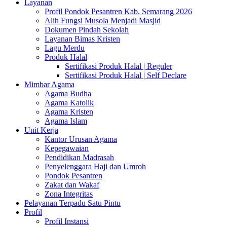
Layanan
Profil Pondok Pesantren Kab. Semarang 2026
Alih Fungsi Musola Menjadi Masjid
Dokumen Pindah Sekolah
Layanan Bimas Kristen
Lagu Merdu
Produk Halal
Sertifikasi Produk Halal | Reguler
Sertifikasi Produk Halal | Self Declare
Mimbar Agama
Agama Budha
Agama Katolik
Agama Kristen
Agama Islam
Unit Kerja
Kantor Urusan Agama
Kepegawaian
Pendidikan Madrasah
Penyelenggara Haji dan Umroh
Pondok Pesantren
Zakat dan Wakaf
Zona Integritas
Pelayanan Terpadu Satu Pintu
Profil
Profil Instansi