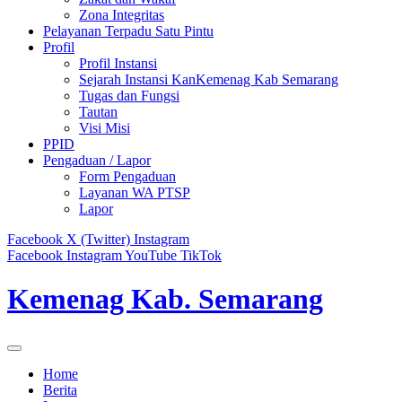
Zona Integritas
Pelayanan Terpadu Satu Pintu
Profil
Profil Instansi
Sejarah Instansi KanKemenag Kab Semarang
Tugas dan Fungsi
Tautan
Visi Misi
PPID
Pengaduan / Lapor
Form Pengaduan
Layanan WA PTSP
Lapor
Facebook
X (Twitter)
Instagram
Facebook
Instagram
YouTube
TikTok
Kemenag Kab. Semarang
Home
Berita