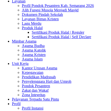
Layanan
Profil Pondok Pesantren Kab. Semarang 2026
Alih Fungsi Musola Menjadi Masjid
Dokumen Pindah Sekolah
Layanan Bimas Kristen
Lagu Merdu
Produk Halal
Sertifikasi Produk Halal | Reguler
Sertifikasi Produk Halal | Self Declare
Mimbar Agama
Agama Budha
Agama Katolik
Agama Kristen
Agama Islam
Unit Kerja
Kantor Urusan Agama
Kepegawaian
Pendidikan Madrasah
Penyelenggara Haji dan Umroh
Pondok Pesantren
Zakat dan Wakaf
Zona Integritas
Pelayanan Terpadu Satu Pintu
Profil
Profil Instansi