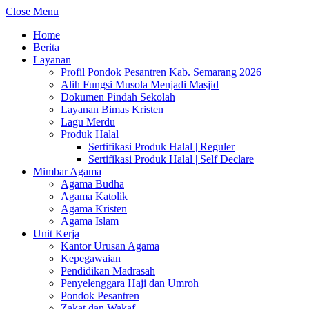
Close Menu
Home
Berita
Layanan
Profil Pondok Pesantren Kab. Semarang 2026
Alih Fungsi Musola Menjadi Masjid
Dokumen Pindah Sekolah
Layanan Bimas Kristen
Lagu Merdu
Produk Halal
Sertifikasi Produk Halal | Reguler
Sertifikasi Produk Halal | Self Declare
Mimbar Agama
Agama Budha
Agama Katolik
Agama Kristen
Agama Islam
Unit Kerja
Kantor Urusan Agama
Kepegawaian
Pendidikan Madrasah
Penyelenggara Haji dan Umroh
Pondok Pesantren
Zakat dan Wakaf