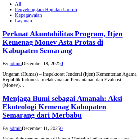
All
Penyelenggara Haji dan Umroh
Kepegawaian
Layanan
Perkuat Akuntabilitas Program, Itjen
Kemenag Monev Asta Protas di
Kabupaten Semarang
By
admin
December 18, 2025
0
Ungaran (Humas) – Inspektorat Jenderal (Itjen) Kementerian Agama
Republik Indonesia melaksanakan Pemantauan dan Evaluasi
(Monev)…
Menjaga Bumi sebagai Amanah: Aksi
Ekoteologi Kemenag Kabupaten
Semarang dari Merbabu
By
admin
December 11, 2025
0
Kabut tipis menggantung di lereng Merbabu ketika ratusan siswa-