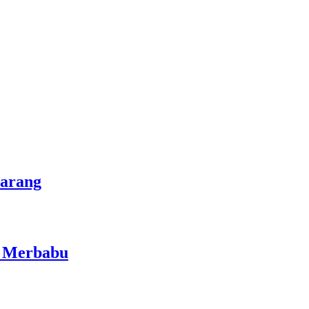
marang
i Merbabu