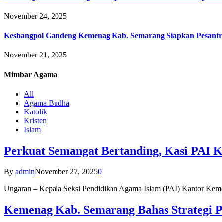
November 24, 2025
Kesbangpol Gandeng Kemenag Kab. Semarang Siapkan Pesantr
November 21, 2025
Mimbar
Agama
All
Agama Budha
Katolik
Kristen
Islam
Perkuat Semangat Bertanding, Kasi PAI 
By
admin
November 27, 2025
0
Ungaran – Kepala Seksi Pendidikan Agama Islam (PAI) Kantor K
Kemenag Kab. Semarang Bahas Strategi P