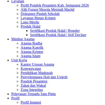
Layanan
Profil Pondok Pesantren Kab. Semarang 2026
Alih Fungsi Musola Menjadi Masjid
Dokumen Pindah Sekolah
Layanan Bimas Kristen
Lagu Merdu
Produk Halal
Sertifikasi Produk Halal | Reguler
Sertifikasi Produk Halal | Self Declare
Mimbar Agama
Agama Budha
Agama Katolik
Agama Kristen
Agama Islam
Unit Kerja
Kantor Urusan Agama
Kepegawaian
Pendidikan Madrasah
Penyelenggara Haji dan Umroh
Pondok Pesantren
Zakat dan Wakaf
Zona Integritas
Pelayanan Terpadu Satu Pintu
Profil
Profil Instansi