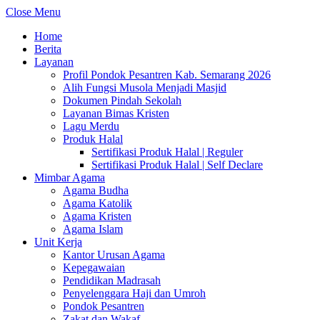
Close Menu
Home
Berita
Layanan
Profil Pondok Pesantren Kab. Semarang 2026
Alih Fungsi Musola Menjadi Masjid
Dokumen Pindah Sekolah
Layanan Bimas Kristen
Lagu Merdu
Produk Halal
Sertifikasi Produk Halal | Reguler
Sertifikasi Produk Halal | Self Declare
Mimbar Agama
Agama Budha
Agama Katolik
Agama Kristen
Agama Islam
Unit Kerja
Kantor Urusan Agama
Kepegawaian
Pendidikan Madrasah
Penyelenggara Haji dan Umroh
Pondok Pesantren
Zakat dan Wakaf