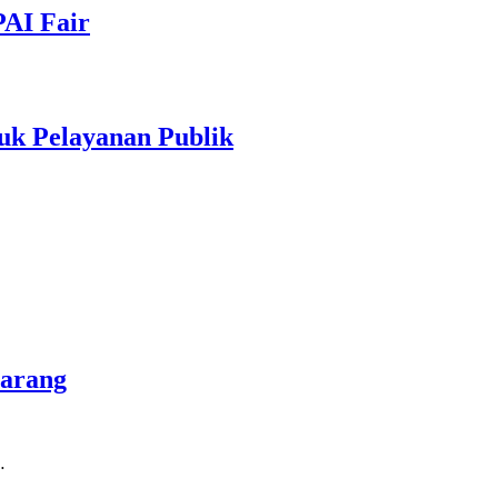
PAI Fair
uk Pelayanan Publik
marang
…