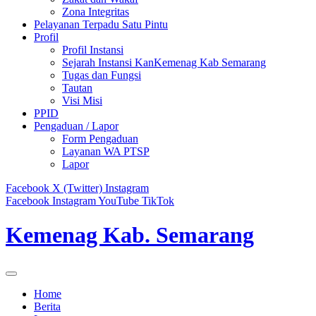
Zona Integritas
Pelayanan Terpadu Satu Pintu
Profil
Profil Instansi
Sejarah Instansi KanKemenag Kab Semarang
Tugas dan Fungsi
Tautan
Visi Misi
PPID
Pengaduan / Lapor
Form Pengaduan
Layanan WA PTSP
Lapor
Facebook
X (Twitter)
Instagram
Facebook
Instagram
YouTube
TikTok
Kemenag Kab. Semarang
Home
Berita