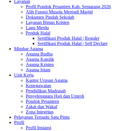
Layanan
Profil Pondok Pesantren Kab. Semarang 2026
Alih Fungsi Musola Menjadi Masjid
Dokumen Pindah Sekolah
Layanan Bimas Kristen
Lagu Merdu
Produk Halal
Sertifikasi Produk Halal | Reguler
Sertifikasi Produk Halal | Self Declare
Mimbar Agama
Agama Budha
Agama Katolik
Agama Kristen
Agama Islam
Unit Kerja
Kantor Urusan Agama
Kepegawaian
Pendidikan Madrasah
Penyelenggara Haji dan Umroh
Pondok Pesantren
Zakat dan Wakaf
Zona Integritas
Pelayanan Terpadu Satu Pintu
Profil
Profil Instansi