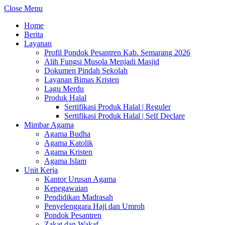
Close Menu
Home
Berita
Layanan
Profil Pondok Pesantren Kab. Semarang 2026
Alih Fungsi Musola Menjadi Masjid
Dokumen Pindah Sekolah
Layanan Bimas Kristen
Lagu Merdu
Produk Halal
Sertifikasi Produk Halal | Reguler
Sertifikasi Produk Halal | Self Declare
Mimbar Agama
Agama Budha
Agama Katolik
Agama Kristen
Agama Islam
Unit Kerja
Kantor Urusan Agama
Kepegawaian
Pendidikan Madrasah
Penyelenggara Haji dan Umroh
Pondok Pesantren
Zakat dan Wakaf