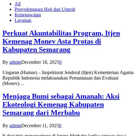
All
Penyelenggara Haji dan Umroh
Kepegawaian
Layanan
Perkuat Akuntabilitas Program, Itjen
Kemenag Monev Asta Protas di
Kabupaten Semarang
By
admin
December 18, 2025
0
Ungaran (Humas) – Inspektorat Jenderal (Itjen) Kementerian Agama
Republik Indonesia melaksanakan Pemantauan dan Evaluasi
(Monev)…
Menjaga Bumi sebagai Amanah: Aksi
Ekoteologi Kemenag Kabupaten
Semarang dari Merbabu
By
admin
December 11, 2025
0
Kabut tipis menggantung di lereng Merbabu ketika ratusan siswa-