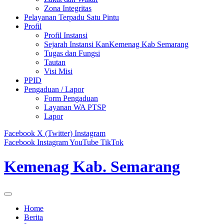
Zona Integritas
Pelayanan Terpadu Satu Pintu
Profil
Profil Instansi
Sejarah Instansi KanKemenag Kab Semarang
Tugas dan Fungsi
Tautan
Visi Misi
PPID
Pengaduan / Lapor
Form Pengaduan
Layanan WA PTSP
Lapor
Facebook
X (Twitter)
Instagram
Facebook
Instagram
YouTube
TikTok
Kemenag Kab. Semarang
Home
Berita