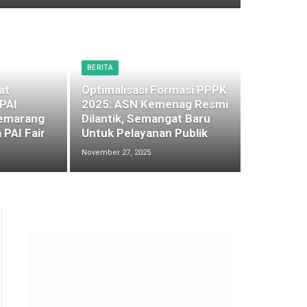
BERITA
at
Optimalisasi Formasi PPPK
 PAI
2025: ASN Kemenag Resmi
emarang
Dilantik, Semangat Baru
 PAI Fair
Untuk Pelayanan Publik
November 27, 2025