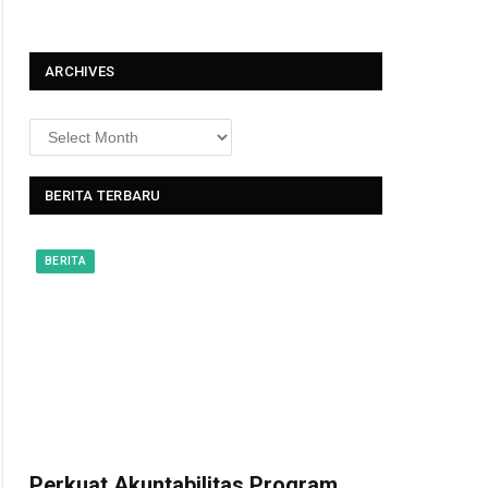
t
ARCHIVES
BERITA TERBARU
BERITA
Perkuat Akuntabilitas Program,