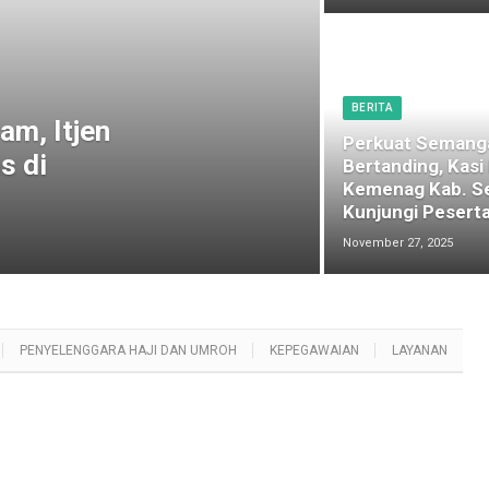
BERITA
am, Itjen
Perkuat Semang
s di
Bertanding, Kasi
Kemenag Kab. S
Kunjungi Peserta
November 27, 2025
PENYELENGGARA HAJI DAN UMROH
KEPEGAWAIAN
LAYANAN