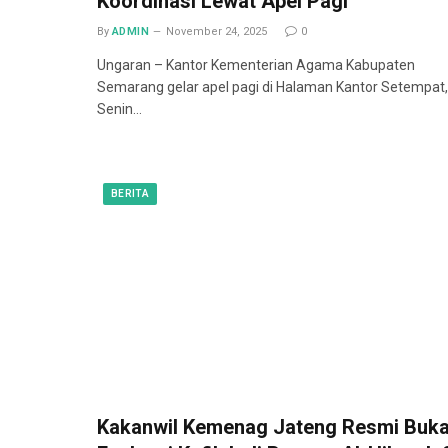
Koordinasi Lewat Apel Pagi
By
ADMIN
November 24, 2025
0
Ungaran – Kantor Kementerian Agama Kabupaten
Semarang gelar apel pagi di Halaman Kantor Setempat,
Senin…
BERITA
Kakanwil Kemenag Jateng Resmi Buk