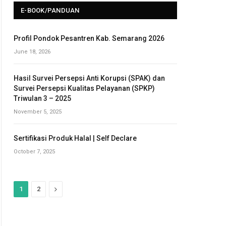
E-BOOK/PANDUAN
Profil Pondok Pesantren Kab. Semarang 2026
June 18, 2026
Hasil Survei Persepsi Anti Korupsi (SPAK) dan
Survei Persepsi Kualitas Pelayanan (SPKP)
Triwulan 3 – 2025
November 5, 2025
Sertifikasi Produk Halal | Self Declare
October 7, 2025
N
1
2
e
x