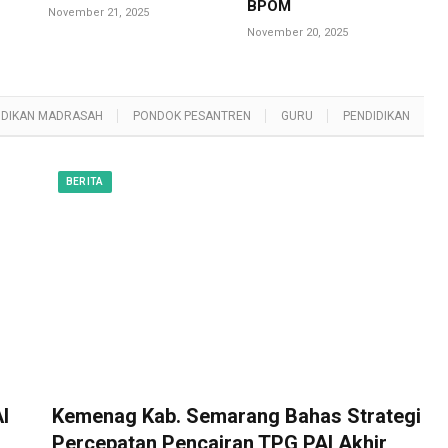
BPOM
November 21, 2025
November 20, 2025
IDIKAN MADRASAH
PONDOK PESANTREN
GURU
PENDIDIKAN
BERITA
I
Kemenag Kab. Semarang Bahas Strategi
Percepatan Pencairan TPG PAI Akhir