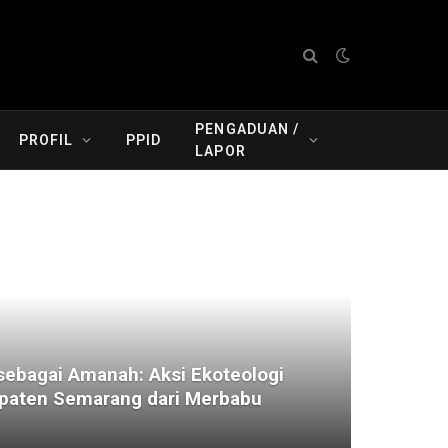
PENGADUAN /
PROFIL
PPID
LAPOR
ebagai Amanah: Aksi Ekoteologi
aten Semarang dari Merbabu