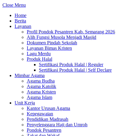
Close Menu
Home
Berita
Layanan
Profil Pondok Pesantren Kab. Semarang 2026
Alih Fungsi Musola Menjadi Masjid
Dokumen Pindah Sekolah
Layanan Bimas Kristen
Lagu Merdu
Produk Halal
Sertifikasi Produk Halal | Reguler
Sertifikasi Produk Halal | Self Declare
Mimbar Agama
Agama Budha
Agama Katolik
Agama Kristen
Agama Islam
Unit Kerja
Kantor Urusan Agama
Kepegawaian
Pendidikan Madrasah
Penyelenggara Haji dan Umroh
Pondok Pesantren
Zakat dan Wakaf