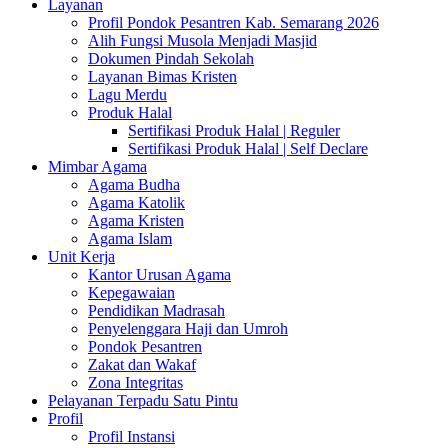
Layanan
Profil Pondok Pesantren Kab. Semarang 2026
Alih Fungsi Musola Menjadi Masjid
Dokumen Pindah Sekolah
Layanan Bimas Kristen
Lagu Merdu
Produk Halal
Sertifikasi Produk Halal | Reguler
Sertifikasi Produk Halal | Self Declare
Mimbar Agama
Agama Budha
Agama Katolik
Agama Kristen
Agama Islam
Unit Kerja
Kantor Urusan Agama
Kepegawaian
Pendidikan Madrasah
Penyelenggara Haji dan Umroh
Pondok Pesantren
Zakat dan Wakaf
Zona Integritas
Pelayanan Terpadu Satu Pintu
Profil
Profil Instansi