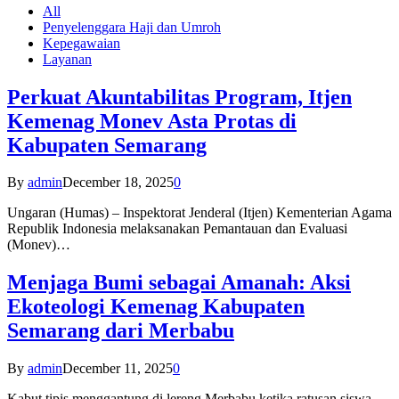
All
Penyelenggara Haji dan Umroh
Kepegawaian
Layanan
Perkuat Akuntabilitas Program, Itjen
Kemenag Monev Asta Protas di
Kabupaten Semarang
By
admin
December 18, 2025
0
Ungaran (Humas) – Inspektorat Jenderal (Itjen) Kementerian Agama
Republik Indonesia melaksanakan Pemantauan dan Evaluasi
(Monev)…
Menjaga Bumi sebagai Amanah: Aksi
Ekoteologi Kemenag Kabupaten
Semarang dari Merbabu
By
admin
December 11, 2025
0
Kabut tipis menggantung di lereng Merbabu ketika ratusan siswa-