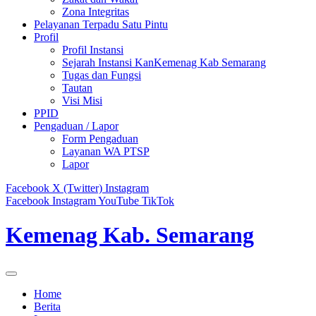
Zona Integritas
Pelayanan Terpadu Satu Pintu
Profil
Profil Instansi
Sejarah Instansi KanKemenag Kab Semarang
Tugas dan Fungsi
Tautan
Visi Misi
PPID
Pengaduan / Lapor
Form Pengaduan
Layanan WA PTSP
Lapor
Facebook
X (Twitter)
Instagram
Facebook
Instagram
YouTube
TikTok
Kemenag Kab. Semarang
Home
Berita