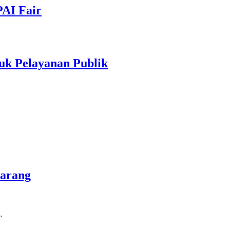
PAI Fair
uk Pelayanan Publik
marang
…