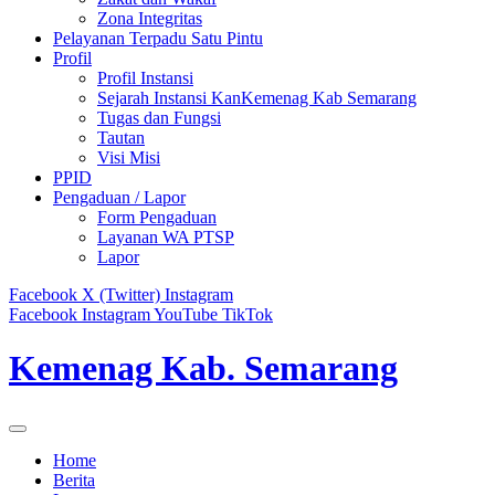
Zona Integritas
Pelayanan Terpadu Satu Pintu
Profil
Profil Instansi
Sejarah Instansi KanKemenag Kab Semarang
Tugas dan Fungsi
Tautan
Visi Misi
PPID
Pengaduan / Lapor
Form Pengaduan
Layanan WA PTSP
Lapor
Facebook
X (Twitter)
Instagram
Facebook
Instagram
YouTube
TikTok
Kemenag Kab. Semarang
Home
Berita