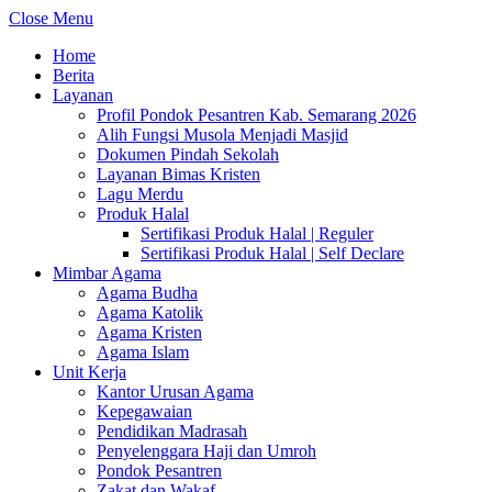
Close Menu
Home
Berita
Layanan
Profil Pondok Pesantren Kab. Semarang 2026
Alih Fungsi Musola Menjadi Masjid
Dokumen Pindah Sekolah
Layanan Bimas Kristen
Lagu Merdu
Produk Halal
Sertifikasi Produk Halal | Reguler
Sertifikasi Produk Halal | Self Declare
Mimbar Agama
Agama Budha
Agama Katolik
Agama Kristen
Agama Islam
Unit Kerja
Kantor Urusan Agama
Kepegawaian
Pendidikan Madrasah
Penyelenggara Haji dan Umroh
Pondok Pesantren
Zakat dan Wakaf