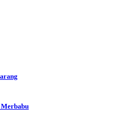
marang
i Merbabu