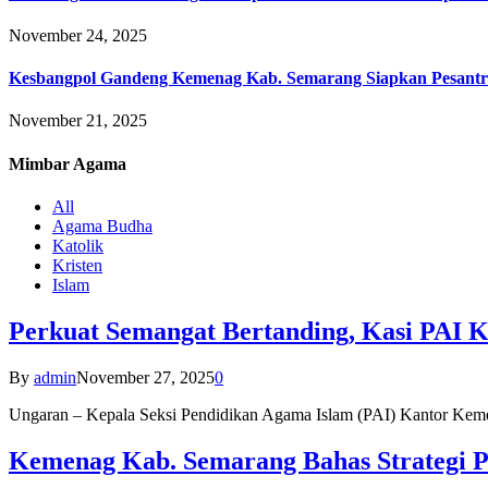
November 24, 2025
Kesbangpol Gandeng Kemenag Kab. Semarang Siapkan Pesantr
November 21, 2025
Mimbar
Agama
All
Agama Budha
Katolik
Kristen
Islam
Perkuat Semangat Bertanding, Kasi PAI 
By
admin
November 27, 2025
0
Ungaran – Kepala Seksi Pendidikan Agama Islam (PAI) Kantor K
Kemenag Kab. Semarang Bahas Strategi P