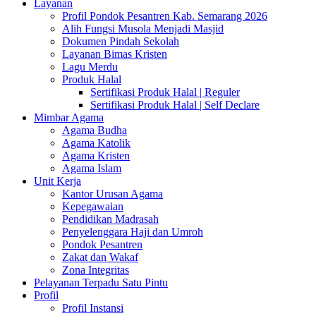
Layanan
Profil Pondok Pesantren Kab. Semarang 2026
Alih Fungsi Musola Menjadi Masjid
Dokumen Pindah Sekolah
Layanan Bimas Kristen
Lagu Merdu
Produk Halal
Sertifikasi Produk Halal | Reguler
Sertifikasi Produk Halal | Self Declare
Mimbar Agama
Agama Budha
Agama Katolik
Agama Kristen
Agama Islam
Unit Kerja
Kantor Urusan Agama
Kepegawaian
Pendidikan Madrasah
Penyelenggara Haji dan Umroh
Pondok Pesantren
Zakat dan Wakaf
Zona Integritas
Pelayanan Terpadu Satu Pintu
Profil
Profil Instansi