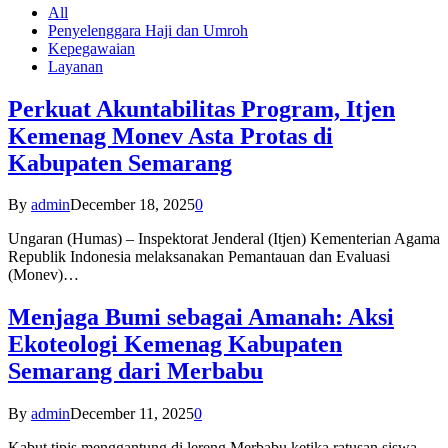
All
Penyelenggara Haji dan Umroh
Kepegawaian
Layanan
Perkuat Akuntabilitas Program, Itjen
Kemenag Monev Asta Protas di
Kabupaten Semarang
By
admin
December 18, 2025
0
Ungaran (Humas) – Inspektorat Jenderal (Itjen) Kementerian Agama
Republik Indonesia melaksanakan Pemantauan dan Evaluasi
(Monev)…
Menjaga Bumi sebagai Amanah: Aksi
Ekoteologi Kemenag Kabupaten
Semarang dari Merbabu
By
admin
December 11, 2025
0
Kabut tipis menggantung di lereng Merbabu ketika ratusan siswa-