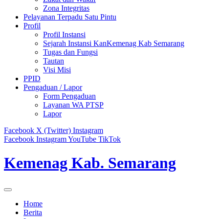
Zona Integritas
Pelayanan Terpadu Satu Pintu
Profil
Profil Instansi
Sejarah Instansi KanKemenag Kab Semarang
Tugas dan Fungsi
Tautan
Visi Misi
PPID
Pengaduan / Lapor
Form Pengaduan
Layanan WA PTSP
Lapor
Facebook
X (Twitter)
Instagram
Facebook
Instagram
YouTube
TikTok
Kemenag Kab. Semarang
Home
Berita