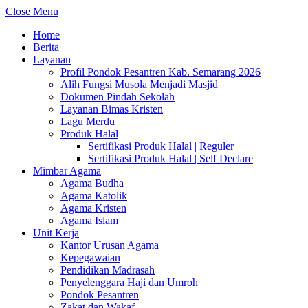
Close Menu
Home
Berita
Layanan
Profil Pondok Pesantren Kab. Semarang 2026
Alih Fungsi Musola Menjadi Masjid
Dokumen Pindah Sekolah
Layanan Bimas Kristen
Lagu Merdu
Produk Halal
Sertifikasi Produk Halal | Reguler
Sertifikasi Produk Halal | Self Declare
Mimbar Agama
Agama Budha
Agama Katolik
Agama Kristen
Agama Islam
Unit Kerja
Kantor Urusan Agama
Kepegawaian
Pendidikan Madrasah
Penyelenggara Haji dan Umroh
Pondok Pesantren
Zakat dan Wakaf