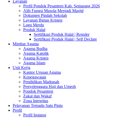
Layanan
Profil Pondok Pesantren Kab. Semarang 2026
Alih Fungsi Musola Menjadi Masjid
Dokumen Pindah Sekolah
Layanan Bimas Kristen
Lagu Merdu
Produk Halal
Sertifikasi Produk Halal | Reguler
Sertifikasi Produk Halal | Self Declare
Mimbar Agama
Agama Budha
Agama Katolik
Agama Kristen
Agama Islam
Unit Kerja
Kantor Urusan Agama
Kepegawaian
Pendidikan Madrasah
Penyelenggara Haji dan Umroh
Pondok Pesantren
Zakat dan Wakaf
Zona Integritas
Pelayanan Terpadu Satu Pintu
Profil
Profil Instansi