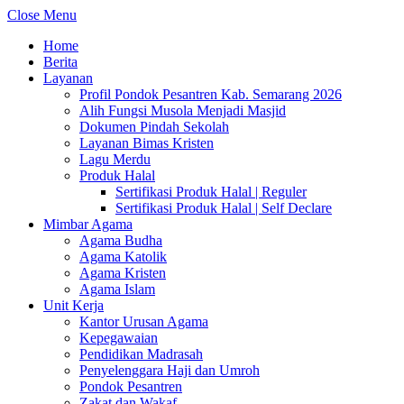
Close Menu
Home
Berita
Layanan
Profil Pondok Pesantren Kab. Semarang 2026
Alih Fungsi Musola Menjadi Masjid
Dokumen Pindah Sekolah
Layanan Bimas Kristen
Lagu Merdu
Produk Halal
Sertifikasi Produk Halal | Reguler
Sertifikasi Produk Halal | Self Declare
Mimbar Agama
Agama Budha
Agama Katolik
Agama Kristen
Agama Islam
Unit Kerja
Kantor Urusan Agama
Kepegawaian
Pendidikan Madrasah
Penyelenggara Haji dan Umroh
Pondok Pesantren
Zakat dan Wakaf