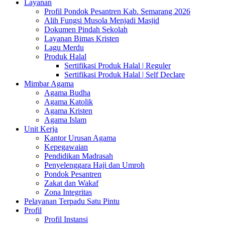
Layanan
Profil Pondok Pesantren Kab. Semarang 2026
Alih Fungsi Musola Menjadi Masjid
Dokumen Pindah Sekolah
Layanan Bimas Kristen
Lagu Merdu
Produk Halal
Sertifikasi Produk Halal | Reguler
Sertifikasi Produk Halal | Self Declare
Mimbar Agama
Agama Budha
Agama Katolik
Agama Kristen
Agama Islam
Unit Kerja
Kantor Urusan Agama
Kepegawaian
Pendidikan Madrasah
Penyelenggara Haji dan Umroh
Pondok Pesantren
Zakat dan Wakaf
Zona Integritas
Pelayanan Terpadu Satu Pintu
Profil
Profil Instansi