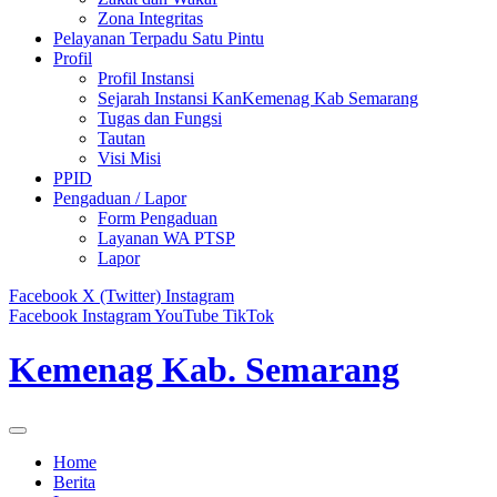
Zona Integritas
Pelayanan Terpadu Satu Pintu
Profil
Profil Instansi
Sejarah Instansi KanKemenag Kab Semarang
Tugas dan Fungsi
Tautan
Visi Misi
PPID
Pengaduan / Lapor
Form Pengaduan
Layanan WA PTSP
Lapor
Facebook
X (Twitter)
Instagram
Facebook
Instagram
YouTube
TikTok
Kemenag Kab. Semarang
Home
Berita