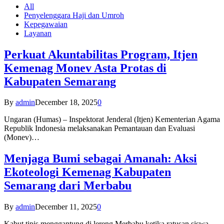
All
Penyelenggara Haji dan Umroh
Kepegawaian
Layanan
Perkuat Akuntabilitas Program, Itjen
Kemenag Monev Asta Protas di
Kabupaten Semarang
By
admin
December 18, 2025
0
Ungaran (Humas) – Inspektorat Jenderal (Itjen) Kementerian Agama
Republik Indonesia melaksanakan Pemantauan dan Evaluasi
(Monev)…
Menjaga Bumi sebagai Amanah: Aksi
Ekoteologi Kemenag Kabupaten
Semarang dari Merbabu
By
admin
December 11, 2025
0
Kabut tipis menggantung di lereng Merbabu ketika ratusan siswa-