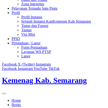
Zona Integritas
Pelayanan Terpadu Satu Pintu
Profil
Profil Instansi
Sejarah Instansi KanKemenag Kab Semarang
Tugas dan Fungsi
Tautan
Visi Misi
PPID
Pengaduan / Lapor
Form Pengaduan
Layanan WA PTSP
Lapor
Facebook
X (Twitter)
Instagram
Facebook
Instagram
YouTube
TikTok
Kemenag Kab. Semarang
Home
Berita