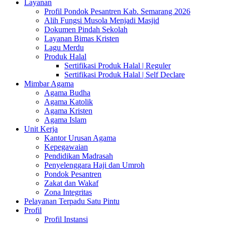
Layanan
Profil Pondok Pesantren Kab. Semarang 2026
Alih Fungsi Musola Menjadi Masjid
Dokumen Pindah Sekolah
Layanan Bimas Kristen
Lagu Merdu
Produk Halal
Sertifikasi Produk Halal | Reguler
Sertifikasi Produk Halal | Self Declare
Mimbar Agama
Agama Budha
Agama Katolik
Agama Kristen
Agama Islam
Unit Kerja
Kantor Urusan Agama
Kepegawaian
Pendidikan Madrasah
Penyelenggara Haji dan Umroh
Pondok Pesantren
Zakat dan Wakaf
Zona Integritas
Pelayanan Terpadu Satu Pintu
Profil
Profil Instansi