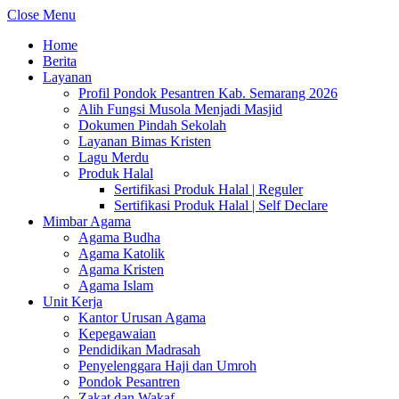
Close Menu
Home
Berita
Layanan
Profil Pondok Pesantren Kab. Semarang 2026
Alih Fungsi Musola Menjadi Masjid
Dokumen Pindah Sekolah
Layanan Bimas Kristen
Lagu Merdu
Produk Halal
Sertifikasi Produk Halal | Reguler
Sertifikasi Produk Halal | Self Declare
Mimbar Agama
Agama Budha
Agama Katolik
Agama Kristen
Agama Islam
Unit Kerja
Kantor Urusan Agama
Kepegawaian
Pendidikan Madrasah
Penyelenggara Haji dan Umroh
Pondok Pesantren
Zakat dan Wakaf