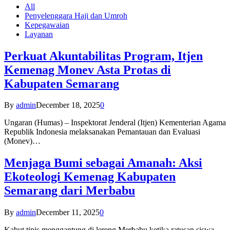
All
Penyelenggara Haji dan Umroh
Kepegawaian
Layanan
Perkuat Akuntabilitas Program, Itjen
Kemenag Monev Asta Protas di
Kabupaten Semarang
By
admin
December 18, 2025
0
Ungaran (Humas) – Inspektorat Jenderal (Itjen) Kementerian Agama
Republik Indonesia melaksanakan Pemantauan dan Evaluasi
(Monev)…
Menjaga Bumi sebagai Amanah: Aksi
Ekoteologi Kemenag Kabupaten
Semarang dari Merbabu
By
admin
December 11, 2025
0
Kabut tipis menggantung di lereng Merbabu ketika ratusan siswa-