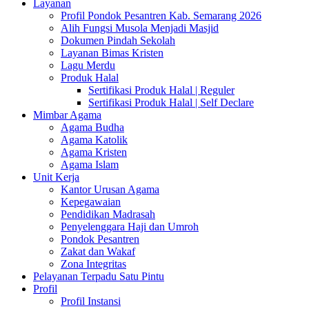
Layanan
Profil Pondok Pesantren Kab. Semarang 2026
Alih Fungsi Musola Menjadi Masjid
Dokumen Pindah Sekolah
Layanan Bimas Kristen
Lagu Merdu
Produk Halal
Sertifikasi Produk Halal | Reguler
Sertifikasi Produk Halal | Self Declare
Mimbar Agama
Agama Budha
Agama Katolik
Agama Kristen
Agama Islam
Unit Kerja
Kantor Urusan Agama
Kepegawaian
Pendidikan Madrasah
Penyelenggara Haji dan Umroh
Pondok Pesantren
Zakat dan Wakaf
Zona Integritas
Pelayanan Terpadu Satu Pintu
Profil
Profil Instansi