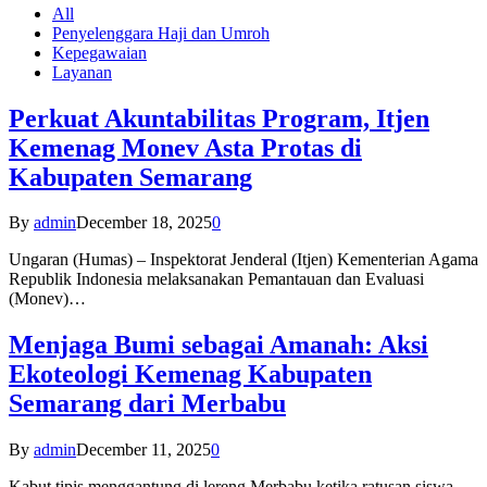
All
Penyelenggara Haji dan Umroh
Kepegawaian
Layanan
Perkuat Akuntabilitas Program, Itjen
Kemenag Monev Asta Protas di
Kabupaten Semarang
By
admin
December 18, 2025
0
Ungaran (Humas) – Inspektorat Jenderal (Itjen) Kementerian Agama
Republik Indonesia melaksanakan Pemantauan dan Evaluasi
(Monev)…
Menjaga Bumi sebagai Amanah: Aksi
Ekoteologi Kemenag Kabupaten
Semarang dari Merbabu
By
admin
December 11, 2025
0
Kabut tipis menggantung di lereng Merbabu ketika ratusan siswa-