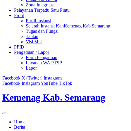
Zona Integritas
Pelayanan Terpadu Satu Pintu
Profil
Profil Instansi
Sejarah Instansi KanKemenag Kab Semarang
Tugas dan Fungsi
Tautan
Visi Misi
PPID
Pengaduan / Lapor
Form Pengaduan
Layanan WA PTSP
Lapor
Facebook
X (Twitter)
Instagram
Facebook
Instagram
YouTube
TikTok
Kemenag Kab. Semarang
Home
Berita