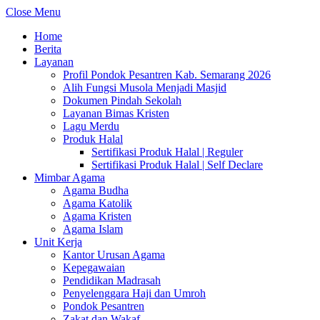
Close Menu
Home
Berita
Layanan
Profil Pondok Pesantren Kab. Semarang 2026
Alih Fungsi Musola Menjadi Masjid
Dokumen Pindah Sekolah
Layanan Bimas Kristen
Lagu Merdu
Produk Halal
Sertifikasi Produk Halal | Reguler
Sertifikasi Produk Halal | Self Declare
Mimbar Agama
Agama Budha
Agama Katolik
Agama Kristen
Agama Islam
Unit Kerja
Kantor Urusan Agama
Kepegawaian
Pendidikan Madrasah
Penyelenggara Haji dan Umroh
Pondok Pesantren
Zakat dan Wakaf