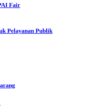
PAI Fair
uk Pelayanan Publik
marang
…