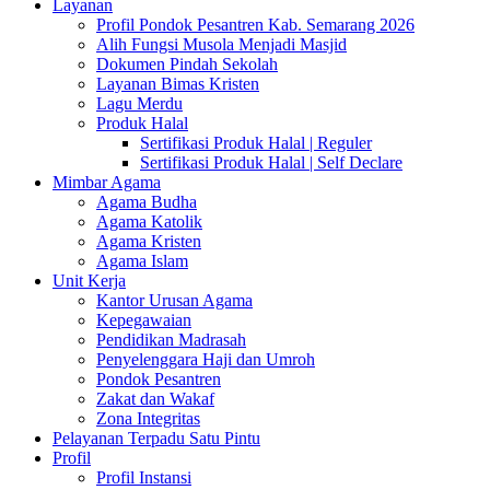
Layanan
Profil Pondok Pesantren Kab. Semarang 2026
Alih Fungsi Musola Menjadi Masjid
Dokumen Pindah Sekolah
Layanan Bimas Kristen
Lagu Merdu
Produk Halal
Sertifikasi Produk Halal | Reguler
Sertifikasi Produk Halal | Self Declare
Mimbar Agama
Agama Budha
Agama Katolik
Agama Kristen
Agama Islam
Unit Kerja
Kantor Urusan Agama
Kepegawaian
Pendidikan Madrasah
Penyelenggara Haji dan Umroh
Pondok Pesantren
Zakat dan Wakaf
Zona Integritas
Pelayanan Terpadu Satu Pintu
Profil
Profil Instansi