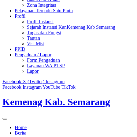
Zona Integritas
Pelayanan Terpadu Satu Pintu
Profil
Profil Instansi
Sejarah Instansi KanKemenag Kab Semarang
Tugas dan Fungsi
Tautan
Visi Misi
PPID
Pengaduan / Lapor
Form Pengaduan
Layanan WA PTSP
Lapor
Facebook
X (Twitter)
Instagram
Facebook
Instagram
YouTube
TikTok
Kemenag Kab. Semarang
Home
Berita