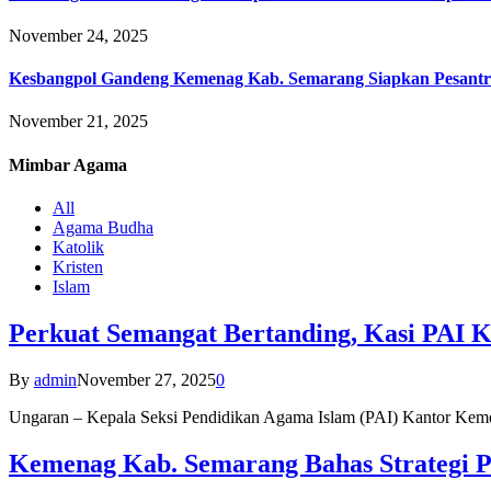
November 24, 2025
Kesbangpol Gandeng Kemenag Kab. Semarang Siapkan Pesantr
November 21, 2025
Mimbar
Agama
All
Agama Budha
Katolik
Kristen
Islam
Perkuat Semangat Bertanding, Kasi PAI 
By
admin
November 27, 2025
0
Ungaran – Kepala Seksi Pendidikan Agama Islam (PAI) Kantor K
Kemenag Kab. Semarang Bahas Strategi P