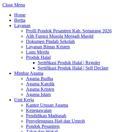
Close Menu
Home
Berita
Layanan
Profil Pondok Pesantren Kab. Semarang 2026
Alih Fungsi Musola Menjadi Masjid
Dokumen Pindah Sekolah
Layanan Bimas Kristen
Lagu Merdu
Produk Halal
Sertifikasi Produk Halal | Reguler
Sertifikasi Produk Halal | Self Declare
Mimbar Agama
Agama Budha
Agama Katolik
Agama Kristen
Agama Islam
Unit Kerja
Kantor Urusan Agama
Kepegawaian
Pendidikan Madrasah
Penyelenggara Haji dan Umroh
Pondok Pesantren
Zakat dan Wakaf