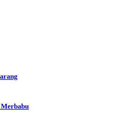
marang
i Merbabu