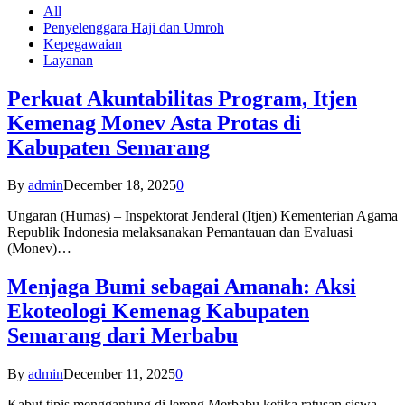
All
Penyelenggara Haji dan Umroh
Kepegawaian
Layanan
Perkuat Akuntabilitas Program, Itjen
Kemenag Monev Asta Protas di
Kabupaten Semarang
By
admin
December 18, 2025
0
Ungaran (Humas) – Inspektorat Jenderal (Itjen) Kementerian Agama
Republik Indonesia melaksanakan Pemantauan dan Evaluasi
(Monev)…
Menjaga Bumi sebagai Amanah: Aksi
Ekoteologi Kemenag Kabupaten
Semarang dari Merbabu
By
admin
December 11, 2025
0
Kabut tipis menggantung di lereng Merbabu ketika ratusan siswa-