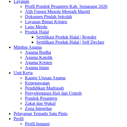
Layanan
Profil Pondok Pesantren Kab. Semarang 2026
Alih Fungsi Musola Menjadi Masjid
Dokumen Pindah Sekolah
Layanan Bimas Kristen
Lagu Merdu
Produk Halal
Sertifikasi Produk Halal | Reguler
Sertifikasi Produk Halal | Self Declare
Mimbar Agama
Agama Budha
Agama Katolik
Agama Kristen
Agama Islam
Unit Kerja
Kantor Urusan Agama
Kepegawaian
Pendidikan Madrasah
Penyelenggara Haji dan Umroh
Pondok Pesantren
Zakat dan Wakaf
Zona Integritas
Pelayanan Terpadu Satu Pintu
Profil
Profil Instansi