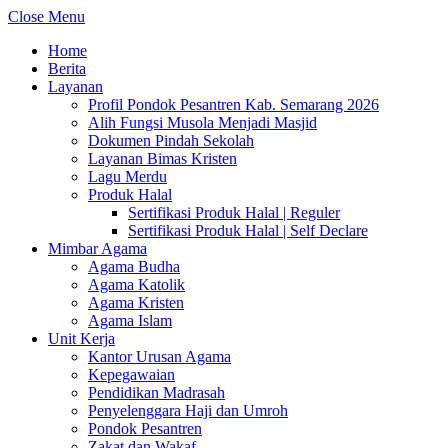
Close Menu
Home
Berita
Layanan
Profil Pondok Pesantren Kab. Semarang 2026
Alih Fungsi Musola Menjadi Masjid
Dokumen Pindah Sekolah
Layanan Bimas Kristen
Lagu Merdu
Produk Halal
Sertifikasi Produk Halal | Reguler
Sertifikasi Produk Halal | Self Declare
Mimbar Agama
Agama Budha
Agama Katolik
Agama Kristen
Agama Islam
Unit Kerja
Kantor Urusan Agama
Kepegawaian
Pendidikan Madrasah
Penyelenggara Haji dan Umroh
Pondok Pesantren
Zakat dan Wakaf