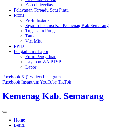
Zona Integritas
Pelayanan Terpadu Satu Pintu
Profil
Profil Instansi
Sejarah Instansi KanKemenag Kab Semarang
Tugas dan Fungsi
Tautan
Visi Misi
PPID
Pengaduan / Lapor
Form Pengaduan
Layanan WA PTSP
Lapor
Facebook
X (Twitter)
Instagram
Facebook
Instagram
YouTube
TikTok
Kemenag Kab. Semarang
Home
Berita