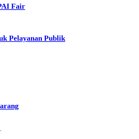
PAI Fair
uk Pelayanan Publik
marang
…