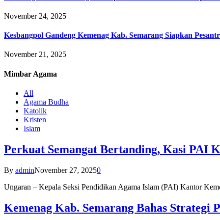
November 24, 2025
Kesbangpol Gandeng Kemenag Kab. Semarang Siapkan Pesantr
November 21, 2025
Mimbar
Agama
All
Agama Budha
Katolik
Kristen
Islam
Perkuat Semangat Bertanding, Kasi PAI 
By
admin
November 27, 2025
0
Ungaran – Kepala Seksi Pendidikan Agama Islam (PAI) Kantor K
Kemenag Kab. Semarang Bahas Strategi P