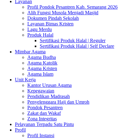
Layanan
Profil Pondok Pesantren Kab. Semarang 2026
Alih Fungsi Musola Menjadi Masjid
Dokumen Pindah Sekolah
Layanan Bimas Kristen
Lagu Merdu
Produk Halal
Sertifikasi Produk Halal | Reguler
Sertifikasi Produk Halal | Self Declare
Mimbar Agama
Agama Budha
Agama Katolik
Agama Kristen
Agama Islam
Unit Kerja
Kantor Urusan Agama
Kepegawaian
Pendidikan Madrasah
Penyelenggara Haji dan Umroh
Pondok Pesantren
Zakat dan Wakaf
Zona Integritas
Pelayanan Terpadu Satu Pintu
Profil
Profil Instansi