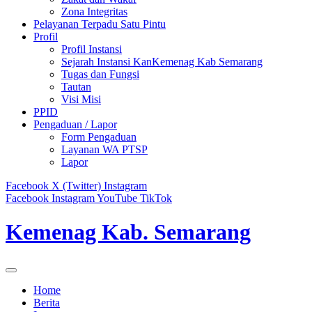
Zona Integritas
Pelayanan Terpadu Satu Pintu
Profil
Profil Instansi
Sejarah Instansi KanKemenag Kab Semarang
Tugas dan Fungsi
Tautan
Visi Misi
PPID
Pengaduan / Lapor
Form Pengaduan
Layanan WA PTSP
Lapor
Facebook
X (Twitter)
Instagram
Facebook
Instagram
YouTube
TikTok
Kemenag Kab. Semarang
Home
Berita