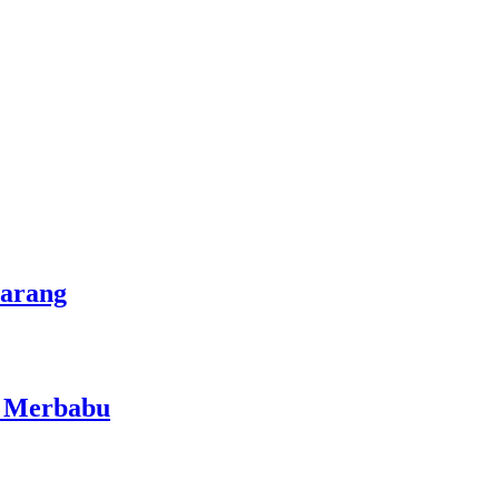
marang
i Merbabu