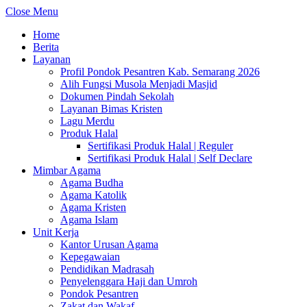
Close Menu
Home
Berita
Layanan
Profil Pondok Pesantren Kab. Semarang 2026
Alih Fungsi Musola Menjadi Masjid
Dokumen Pindah Sekolah
Layanan Bimas Kristen
Lagu Merdu
Produk Halal
Sertifikasi Produk Halal | Reguler
Sertifikasi Produk Halal | Self Declare
Mimbar Agama
Agama Budha
Agama Katolik
Agama Kristen
Agama Islam
Unit Kerja
Kantor Urusan Agama
Kepegawaian
Pendidikan Madrasah
Penyelenggara Haji dan Umroh
Pondok Pesantren
Zakat dan Wakaf