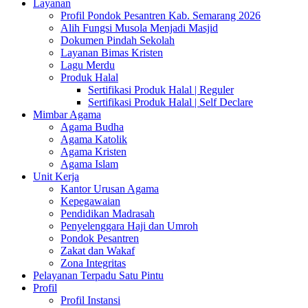
Layanan
Profil Pondok Pesantren Kab. Semarang 2026
Alih Fungsi Musola Menjadi Masjid
Dokumen Pindah Sekolah
Layanan Bimas Kristen
Lagu Merdu
Produk Halal
Sertifikasi Produk Halal | Reguler
Sertifikasi Produk Halal | Self Declare
Mimbar Agama
Agama Budha
Agama Katolik
Agama Kristen
Agama Islam
Unit Kerja
Kantor Urusan Agama
Kepegawaian
Pendidikan Madrasah
Penyelenggara Haji dan Umroh
Pondok Pesantren
Zakat dan Wakaf
Zona Integritas
Pelayanan Terpadu Satu Pintu
Profil
Profil Instansi