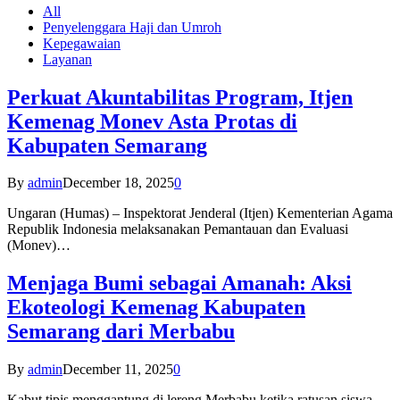
All
Penyelenggara Haji dan Umroh
Kepegawaian
Layanan
Perkuat Akuntabilitas Program, Itjen
Kemenag Monev Asta Protas di
Kabupaten Semarang
By
admin
December 18, 2025
0
Ungaran (Humas) – Inspektorat Jenderal (Itjen) Kementerian Agama
Republik Indonesia melaksanakan Pemantauan dan Evaluasi
(Monev)…
Menjaga Bumi sebagai Amanah: Aksi
Ekoteologi Kemenag Kabupaten
Semarang dari Merbabu
By
admin
December 11, 2025
0
Kabut tipis menggantung di lereng Merbabu ketika ratusan siswa-