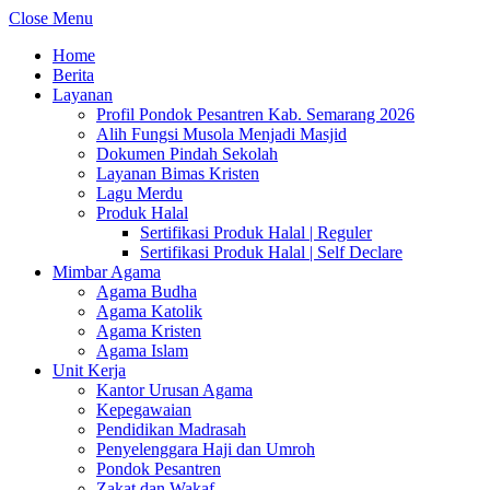
Close Menu
Home
Berita
Layanan
Profil Pondok Pesantren Kab. Semarang 2026
Alih Fungsi Musola Menjadi Masjid
Dokumen Pindah Sekolah
Layanan Bimas Kristen
Lagu Merdu
Produk Halal
Sertifikasi Produk Halal | Reguler
Sertifikasi Produk Halal | Self Declare
Mimbar Agama
Agama Budha
Agama Katolik
Agama Kristen
Agama Islam
Unit Kerja
Kantor Urusan Agama
Kepegawaian
Pendidikan Madrasah
Penyelenggara Haji dan Umroh
Pondok Pesantren
Zakat dan Wakaf