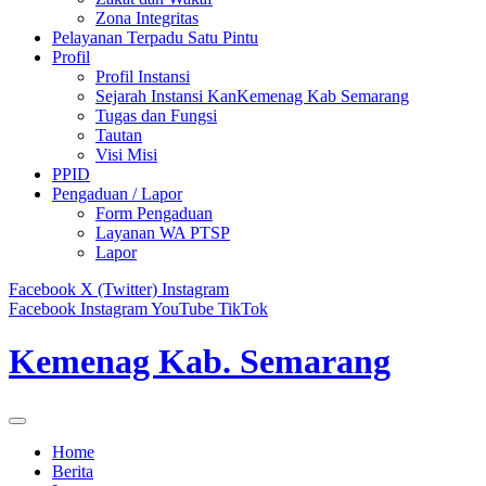
Zona Integritas
Pelayanan Terpadu Satu Pintu
Profil
Profil Instansi
Sejarah Instansi KanKemenag Kab Semarang
Tugas dan Fungsi
Tautan
Visi Misi
PPID
Pengaduan / Lapor
Form Pengaduan
Layanan WA PTSP
Lapor
Facebook
X (Twitter)
Instagram
Facebook
Instagram
YouTube
TikTok
Kemenag Kab. Semarang
Home
Berita