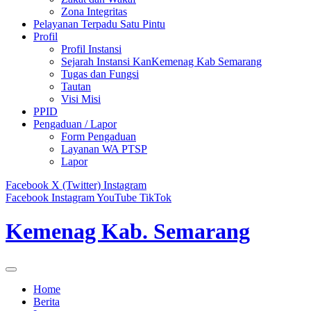
Zona Integritas
Pelayanan Terpadu Satu Pintu
Profil
Profil Instansi
Sejarah Instansi KanKemenag Kab Semarang
Tugas dan Fungsi
Tautan
Visi Misi
PPID
Pengaduan / Lapor
Form Pengaduan
Layanan WA PTSP
Lapor
Facebook
X (Twitter)
Instagram
Facebook
Instagram
YouTube
TikTok
Kemenag Kab. Semarang
Home
Berita