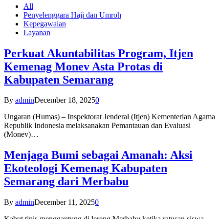
All
Penyelenggara Haji dan Umroh
Kepegawaian
Layanan
Perkuat Akuntabilitas Program, Itjen
Kemenag Monev Asta Protas di
Kabupaten Semarang
By
admin
December 18, 2025
0
Ungaran (Humas) – Inspektorat Jenderal (Itjen) Kementerian Agama
Republik Indonesia melaksanakan Pemantauan dan Evaluasi
(Monev)…
Menjaga Bumi sebagai Amanah: Aksi
Ekoteologi Kemenag Kabupaten
Semarang dari Merbabu
By
admin
December 11, 2025
0
Kabut tipis menggantung di lereng Merbabu ketika ratusan siswa-