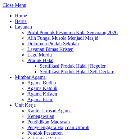
Close Menu
Home
Berita
Layanan
Profil Pondok Pesantren Kab. Semarang 2026
Alih Fungsi Musola Menjadi Masjid
Dokumen Pindah Sekolah
Layanan Bimas Kristen
Lagu Merdu
Produk Halal
Sertifikasi Produk Halal | Reguler
Sertifikasi Produk Halal | Self Declare
Mimbar Agama
Agama Budha
Agama Katolik
Agama Kristen
Agama Islam
Unit Kerja
Kantor Urusan Agama
Kepegawaian
Pendidikan Madrasah
Penyelenggara Haji dan Umroh
Pondok Pesantren
Zakat dan Wakaf