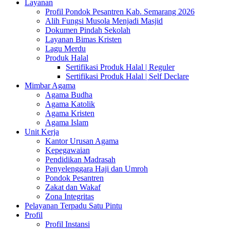
Layanan
Profil Pondok Pesantren Kab. Semarang 2026
Alih Fungsi Musola Menjadi Masjid
Dokumen Pindah Sekolah
Layanan Bimas Kristen
Lagu Merdu
Produk Halal
Sertifikasi Produk Halal | Reguler
Sertifikasi Produk Halal | Self Declare
Mimbar Agama
Agama Budha
Agama Katolik
Agama Kristen
Agama Islam
Unit Kerja
Kantor Urusan Agama
Kepegawaian
Pendidikan Madrasah
Penyelenggara Haji dan Umroh
Pondok Pesantren
Zakat dan Wakaf
Zona Integritas
Pelayanan Terpadu Satu Pintu
Profil
Profil Instansi