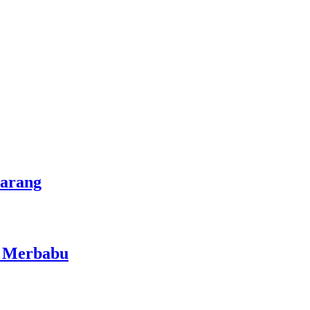
marang
i Merbabu