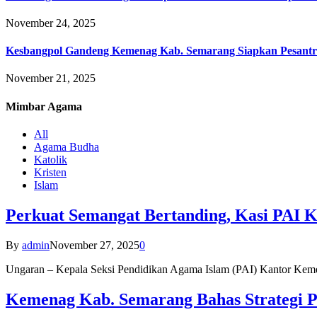
November 24, 2025
Kesbangpol Gandeng Kemenag Kab. Semarang Siapkan Pesantr
November 21, 2025
Mimbar
Agama
All
Agama Budha
Katolik
Kristen
Islam
Perkuat Semangat Bertanding, Kasi PAI 
By
admin
November 27, 2025
0
Ungaran – Kepala Seksi Pendidikan Agama Islam (PAI) Kantor K
Kemenag Kab. Semarang Bahas Strategi P