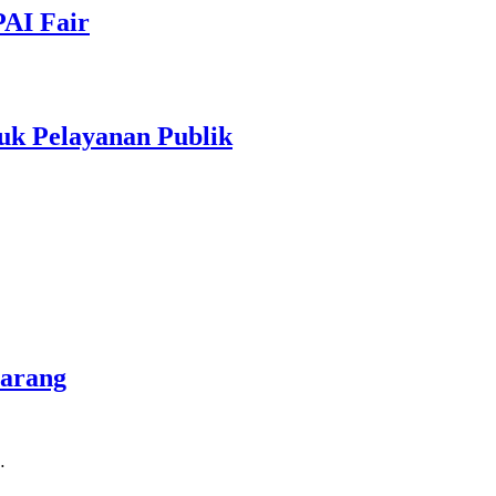
PAI Fair
uk Pelayanan Publik
marang
…