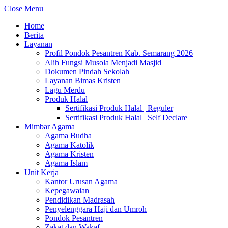
Close Menu
Home
Berita
Layanan
Profil Pondok Pesantren Kab. Semarang 2026
Alih Fungsi Musola Menjadi Masjid
Dokumen Pindah Sekolah
Layanan Bimas Kristen
Lagu Merdu
Produk Halal
Sertifikasi Produk Halal | Reguler
Sertifikasi Produk Halal | Self Declare
Mimbar Agama
Agama Budha
Agama Katolik
Agama Kristen
Agama Islam
Unit Kerja
Kantor Urusan Agama
Kepegawaian
Pendidikan Madrasah
Penyelenggara Haji dan Umroh
Pondok Pesantren
Zakat dan Wakaf