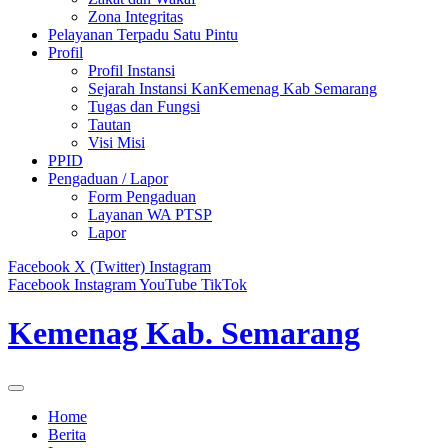
Zona Integritas
Pelayanan Terpadu Satu Pintu
Profil
Profil Instansi
Sejarah Instansi KanKemenag Kab Semarang
Tugas dan Fungsi
Tautan
Visi Misi
PPID
Pengaduan / Lapor
Form Pengaduan
Layanan WA PTSP
Lapor
Facebook
X (Twitter)
Instagram
Facebook
Instagram
YouTube
TikTok
Kemenag Kab. Semarang
Home
Berita