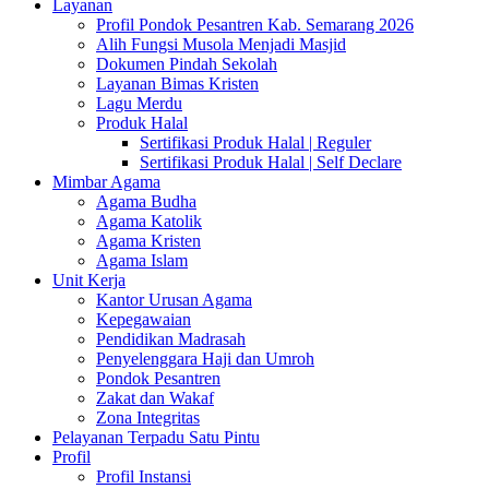
Layanan
Profil Pondok Pesantren Kab. Semarang 2026
Alih Fungsi Musola Menjadi Masjid
Dokumen Pindah Sekolah
Layanan Bimas Kristen
Lagu Merdu
Produk Halal
Sertifikasi Produk Halal | Reguler
Sertifikasi Produk Halal | Self Declare
Mimbar Agama
Agama Budha
Agama Katolik
Agama Kristen
Agama Islam
Unit Kerja
Kantor Urusan Agama
Kepegawaian
Pendidikan Madrasah
Penyelenggara Haji dan Umroh
Pondok Pesantren
Zakat dan Wakaf
Zona Integritas
Pelayanan Terpadu Satu Pintu
Profil
Profil Instansi