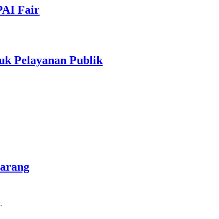
PAI Fair
uk Pelayanan Publik
marang
…