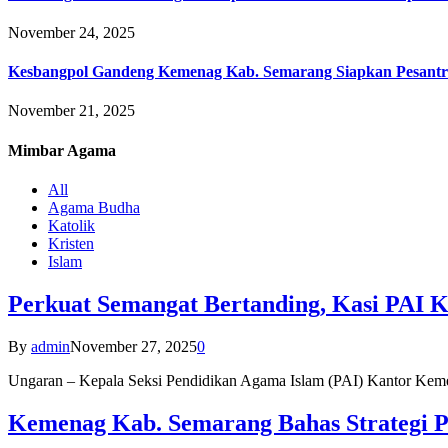
November 24, 2025
Kesbangpol Gandeng Kemenag Kab. Semarang Siapkan Pesantr
November 21, 2025
Mimbar
Agama
All
Agama Budha
Katolik
Kristen
Islam
Perkuat Semangat Bertanding, Kasi PAI 
By
admin
November 27, 2025
0
Ungaran – Kepala Seksi Pendidikan Agama Islam (PAI) Kantor K
Kemenag Kab. Semarang Bahas Strategi P