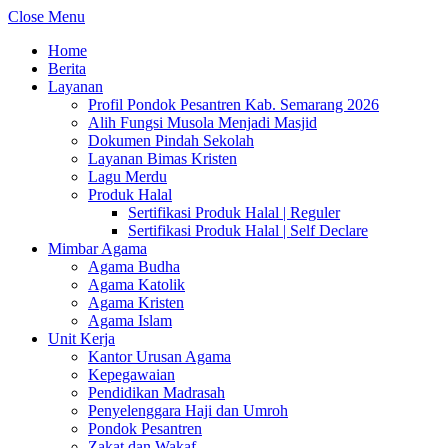
Close Menu
Home
Berita
Layanan
Profil Pondok Pesantren Kab. Semarang 2026
Alih Fungsi Musola Menjadi Masjid
Dokumen Pindah Sekolah
Layanan Bimas Kristen
Lagu Merdu
Produk Halal
Sertifikasi Produk Halal | Reguler
Sertifikasi Produk Halal | Self Declare
Mimbar Agama
Agama Budha
Agama Katolik
Agama Kristen
Agama Islam
Unit Kerja
Kantor Urusan Agama
Kepegawaian
Pendidikan Madrasah
Penyelenggara Haji dan Umroh
Pondok Pesantren
Zakat dan Wakaf