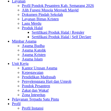
Layanan
Profil Pondok Pesantren Kab. Semarang 2026
Alih Fungsi Musola Menjadi Masjid
Dokumen Pindah Sekolah
Layanan Bimas Kristen
Lagu Merdu
Produk Halal
Sertifikasi Produk Halal | Reguler
Sertifikasi Produk Halal | Self Declare
Mimbar Agama
Agama Budha
Agama Katolik
Agama Kristen
Agama Islam
Unit Kerja
Kantor Urusan Agama
Kepegawaian
Pendidikan Madrasah
Penyelenggara Haji dan Umroh
Pondok Pesantren
Zakat dan Wakaf
Zona Integritas
Pelayanan Terpadu Satu Pintu
Profil
Profil Instansi