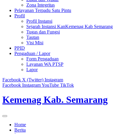
Zona Integritas
Pelayanan Terpadu Satu Pintu
Profil
Profil Instansi
Sejarah Instansi KanKemenag Kab Semarang
Tugas dan Fungsi
Tautan
Visi Misi
PPID
Pengaduan / Lapor
Form Pengaduan
Layanan WA PTSP
Lapor
Facebook
X (Twitter)
Instagram
Facebook
Instagram
YouTube
TikTok
Kemenag Kab. Semarang
Home
Berita