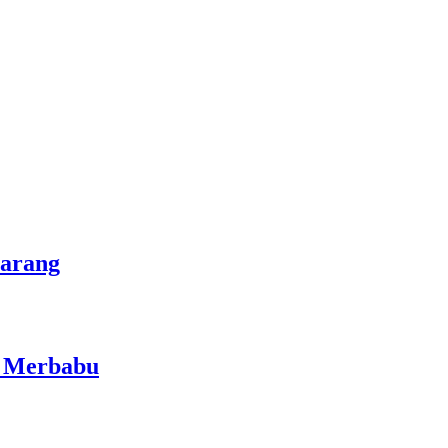
marang
i Merbabu