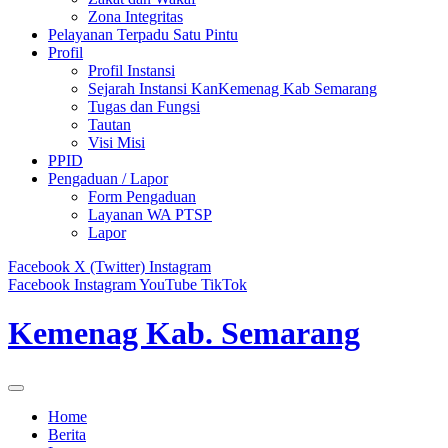
Zona Integritas
Pelayanan Terpadu Satu Pintu
Profil
Profil Instansi
Sejarah Instansi KanKemenag Kab Semarang
Tugas dan Fungsi
Tautan
Visi Misi
PPID
Pengaduan / Lapor
Form Pengaduan
Layanan WA PTSP
Lapor
Facebook
X (Twitter)
Instagram
Facebook
Instagram
YouTube
TikTok
Kemenag Kab. Semarang
Home
Berita