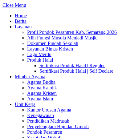
Close Menu
Home
Berita
Layanan
Profil Pondok Pesantren Kab. Semarang 2026
Alih Fungsi Musola Menjadi Masjid
Dokumen Pindah Sekolah
Layanan Bimas Kristen
Lagu Merdu
Produk Halal
Sertifikasi Produk Halal | Reguler
Sertifikasi Produk Halal | Self Declare
Mimbar Agama
Agama Budha
Agama Katolik
Agama Kristen
Agama Islam
Unit Kerja
Kantor Urusan Agama
Kepegawaian
Pendidikan Madrasah
Penyelenggara Haji dan Umroh
Pondok Pesantren
Zakat dan Wakaf