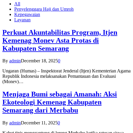
All
Penyelenggara Haji dan Umroh
Kepegawaian
Layanan
Perkuat Akuntabilitas Program, Itjen
Kemenag Monev Asta Protas di
Kabupaten Semarang
By
admin
December 18, 2025
0
Ungaran (Humas) – Inspektorat Jenderal (Itjen) Kementerian Agama
Republik Indonesia melaksanakan Pemantauan dan Evaluasi
(Monev)…
Menjaga Bumi sebagai Amanah: Aksi
Ekoteologi Kemenag Kabupaten
Semarang dari Merbabu
By
admin
December 11, 2025
0
Kabut tipis menggantung di lereng Merbabu ketika ratusan siswa-