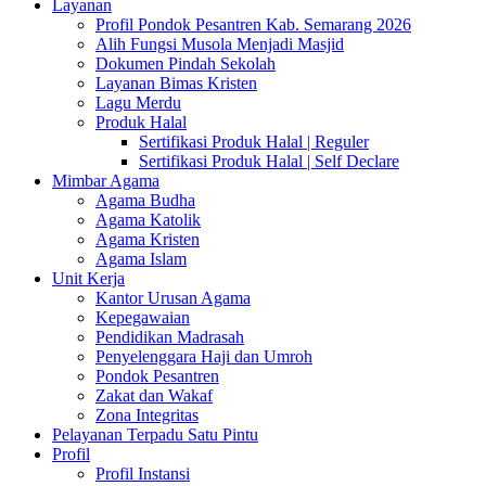
Layanan
Profil Pondok Pesantren Kab. Semarang 2026
Alih Fungsi Musola Menjadi Masjid
Dokumen Pindah Sekolah
Layanan Bimas Kristen
Lagu Merdu
Produk Halal
Sertifikasi Produk Halal | Reguler
Sertifikasi Produk Halal | Self Declare
Mimbar Agama
Agama Budha
Agama Katolik
Agama Kristen
Agama Islam
Unit Kerja
Kantor Urusan Agama
Kepegawaian
Pendidikan Madrasah
Penyelenggara Haji dan Umroh
Pondok Pesantren
Zakat dan Wakaf
Zona Integritas
Pelayanan Terpadu Satu Pintu
Profil
Profil Instansi