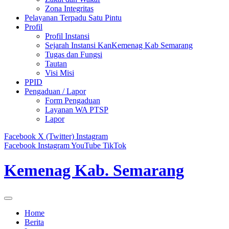
Zona Integritas
Pelayanan Terpadu Satu Pintu
Profil
Profil Instansi
Sejarah Instansi KanKemenag Kab Semarang
Tugas dan Fungsi
Tautan
Visi Misi
PPID
Pengaduan / Lapor
Form Pengaduan
Layanan WA PTSP
Lapor
Facebook
X (Twitter)
Instagram
Facebook
Instagram
YouTube
TikTok
Kemenag Kab. Semarang
Home
Berita