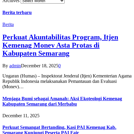
Archives
Berita terbaru
Berita
Perkuat Akuntabilitas Program, Itjen
Kemenag Monev Asta Protas di
Kabupaten Semarang
By
admin
December 18, 2025
0
Ungaran (Humas) – Inspektorat Jenderal (Itjen) Kementerian Agama
Republik Indonesia melaksanakan Pemantauan dan Evaluasi
(Monev)…
Menjaga Bumi sebagai Amanah: Aksi Ekoteologi Kemenag
Kabupaten Semarang dari Merbabu
December 11, 2025
Perkuat Semangat Bertanding, Kasi PAI Kemenag Kab.
Semarang Kunjungi Peserta PAI Fair