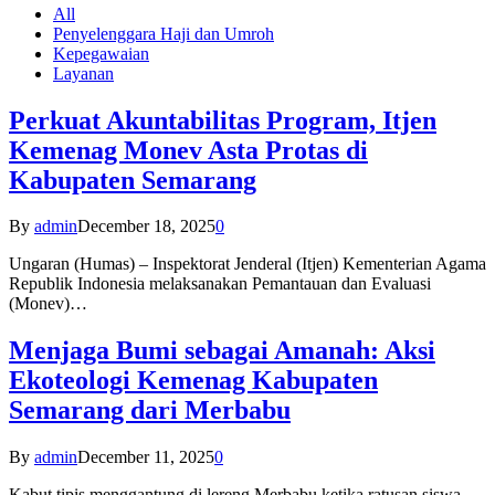
All
Penyelenggara Haji dan Umroh
Kepegawaian
Layanan
Perkuat Akuntabilitas Program, Itjen
Kemenag Monev Asta Protas di
Kabupaten Semarang
By
admin
December 18, 2025
0
Ungaran (Humas) – Inspektorat Jenderal (Itjen) Kementerian Agama
Republik Indonesia melaksanakan Pemantauan dan Evaluasi
(Monev)…
Menjaga Bumi sebagai Amanah: Aksi
Ekoteologi Kemenag Kabupaten
Semarang dari Merbabu
By
admin
December 11, 2025
0
Kabut tipis menggantung di lereng Merbabu ketika ratusan siswa-