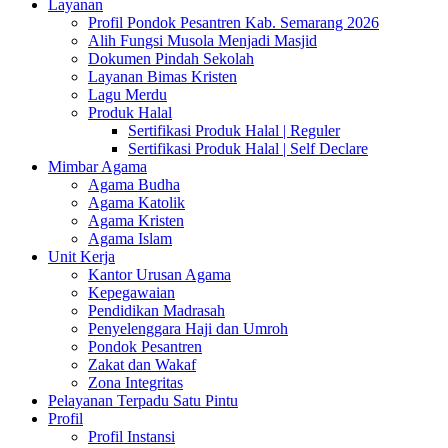
Layanan
Profil Pondok Pesantren Kab. Semarang 2026
Alih Fungsi Musola Menjadi Masjid
Dokumen Pindah Sekolah
Layanan Bimas Kristen
Lagu Merdu
Produk Halal
Sertifikasi Produk Halal | Reguler
Sertifikasi Produk Halal | Self Declare
Mimbar Agama
Agama Budha
Agama Katolik
Agama Kristen
Agama Islam
Unit Kerja
Kantor Urusan Agama
Kepegawaian
Pendidikan Madrasah
Penyelenggara Haji dan Umroh
Pondok Pesantren
Zakat dan Wakaf
Zona Integritas
Pelayanan Terpadu Satu Pintu
Profil
Profil Instansi