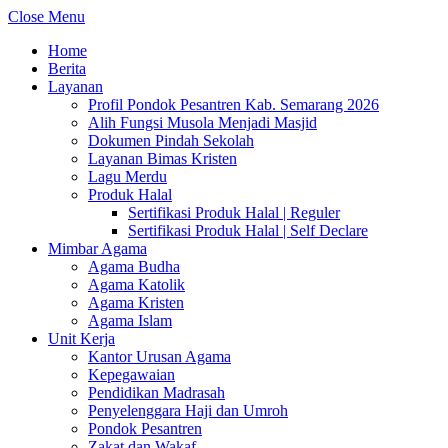
Close Menu
Home
Berita
Layanan
Profil Pondok Pesantren Kab. Semarang 2026
Alih Fungsi Musola Menjadi Masjid
Dokumen Pindah Sekolah
Layanan Bimas Kristen
Lagu Merdu
Produk Halal
Sertifikasi Produk Halal | Reguler
Sertifikasi Produk Halal | Self Declare
Mimbar Agama
Agama Budha
Agama Katolik
Agama Kristen
Agama Islam
Unit Kerja
Kantor Urusan Agama
Kepegawaian
Pendidikan Madrasah
Penyelenggara Haji dan Umroh
Pondok Pesantren
Zakat dan Wakaf