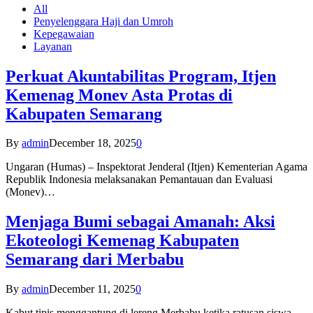
All
Penyelenggara Haji dan Umroh
Kepegawaian
Layanan
Perkuat Akuntabilitas Program, Itjen
Kemenag Monev Asta Protas di
Kabupaten Semarang
By
admin
December 18, 2025
0
Ungaran (Humas) – Inspektorat Jenderal (Itjen) Kementerian Agama
Republik Indonesia melaksanakan Pemantauan dan Evaluasi
(Monev)…
Menjaga Bumi sebagai Amanah: Aksi
Ekoteologi Kemenag Kabupaten
Semarang dari Merbabu
By
admin
December 11, 2025
0
Kabut tipis menggantung di lereng Merbabu ketika ratusan siswa-