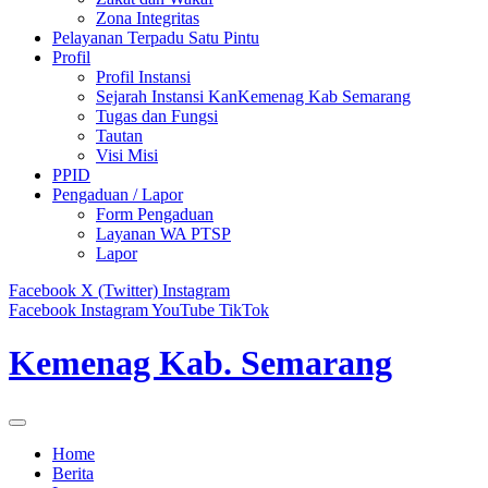
Zona Integritas
Pelayanan Terpadu Satu Pintu
Profil
Profil Instansi
Sejarah Instansi KanKemenag Kab Semarang
Tugas dan Fungsi
Tautan
Visi Misi
PPID
Pengaduan / Lapor
Form Pengaduan
Layanan WA PTSP
Lapor
Facebook
X (Twitter)
Instagram
Facebook
Instagram
YouTube
TikTok
Kemenag Kab. Semarang
Home
Berita