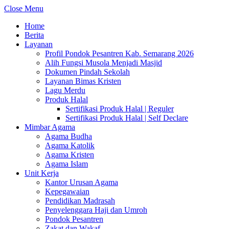
Close Menu
Home
Berita
Layanan
Profil Pondok Pesantren Kab. Semarang 2026
Alih Fungsi Musola Menjadi Masjid
Dokumen Pindah Sekolah
Layanan Bimas Kristen
Lagu Merdu
Produk Halal
Sertifikasi Produk Halal | Reguler
Sertifikasi Produk Halal | Self Declare
Mimbar Agama
Agama Budha
Agama Katolik
Agama Kristen
Agama Islam
Unit Kerja
Kantor Urusan Agama
Kepegawaian
Pendidikan Madrasah
Penyelenggara Haji dan Umroh
Pondok Pesantren
Zakat dan Wakaf