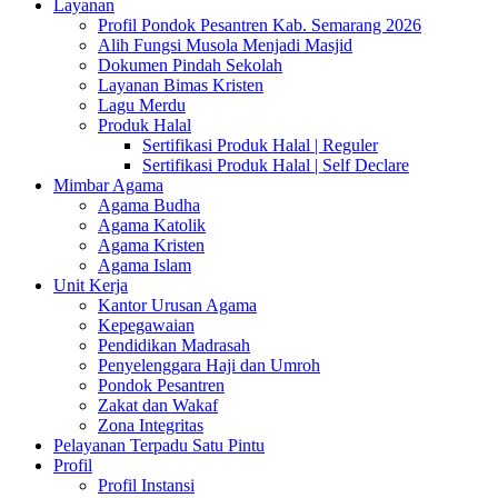
Layanan
Profil Pondok Pesantren Kab. Semarang 2026
Alih Fungsi Musola Menjadi Masjid
Dokumen Pindah Sekolah
Layanan Bimas Kristen
Lagu Merdu
Produk Halal
Sertifikasi Produk Halal | Reguler
Sertifikasi Produk Halal | Self Declare
Mimbar Agama
Agama Budha
Agama Katolik
Agama Kristen
Agama Islam
Unit Kerja
Kantor Urusan Agama
Kepegawaian
Pendidikan Madrasah
Penyelenggara Haji dan Umroh
Pondok Pesantren
Zakat dan Wakaf
Zona Integritas
Pelayanan Terpadu Satu Pintu
Profil
Profil Instansi