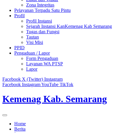
Zona Integritas
Pelayanan Terpadu Satu Pintu
Profil
Profil Instansi
Sejarah Instansi KanKemenag Kab Semarang
Tugas dan Fungsi
Tautan
Visi Misi
PPID
Pengaduan / Lapor
Form Pengaduan
Layanan WA PTSP
Lapor
Facebook
X (Twitter)
Instagram
Facebook
Instagram
YouTube
TikTok
Kemenag Kab. Semarang
Home
Berita