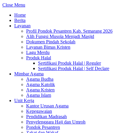
Close Menu
Home
Berita
Layanan
Profil Pondok Pesantren Kab. Semarang 2026
Alih Fungsi Musola Menjadi Masjid
Dokumen Pindah Sekolah
Layanan Bimas Kristen
Lagu Merdu
Produk Halal
Sertifikasi Produk Halal | Reguler
Sertifikasi Produk Halal | Self Declare
Mimbar Agama
Agama Budha
Agama Katolik
Agama Kristen
Agama Islam
Unit Kerja
Kantor Urusan Agama
Kepegawaian
Pendidikan Madrasah
Penyelenggara Haji dan Umroh
Pondok Pesantren
Zakat dan Wakaf