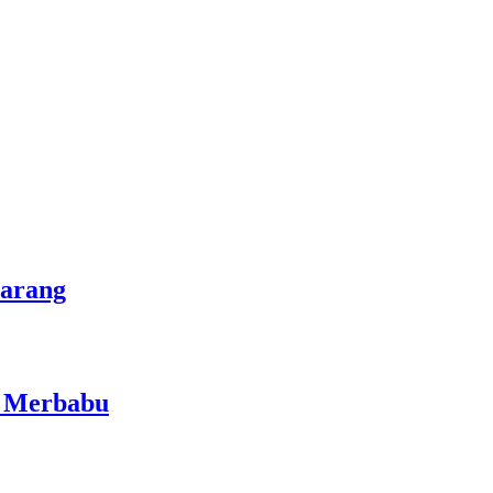
marang
i Merbabu