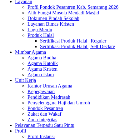
Layanan
Profil Pondok Pesantren Kab. Semarang 2026
Alih Fungsi Musola Menjadi Masjid
Dokumen Pindah Sekolah
Layanan Bimas Kristen
Lagu Merdu
Produk Halal
Sertifikasi Produk Halal | Reguler
Sertifikasi Produk Halal | Self Declare
Mimbar Agama
Agama Budha
Agama Katolik
Agama Kristen
Agama Islam
Unit Kerja
Kantor Urusan Agama
Kepegawaian
Pendidikan Madrasah
Penyelenggara Haji dan Umroh
Pondok Pesantren
Zakat dan Wakaf
Zona Integritas
Pelayanan Terpadu Satu Pintu
Profil
Profil Instansi