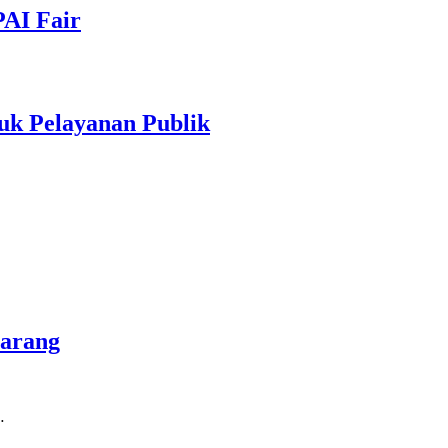
PAI Fair
uk Pelayanan Publik
marang
…