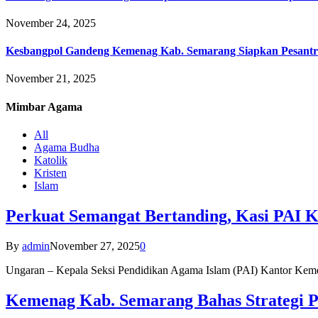
November 24, 2025
Kesbangpol Gandeng Kemenag Kab. Semarang Siapkan Pesantr
November 21, 2025
Mimbar
Agama
All
Agama Budha
Katolik
Kristen
Islam
Perkuat Semangat Bertanding, Kasi PAI 
By
admin
November 27, 2025
0
Ungaran – Kepala Seksi Pendidikan Agama Islam (PAI) Kantor K
Kemenag Kab. Semarang Bahas Strategi P