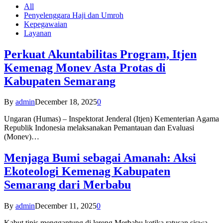
All
Penyelenggara Haji dan Umroh
Kepegawaian
Layanan
Perkuat Akuntabilitas Program, Itjen
Kemenag Monev Asta Protas di
Kabupaten Semarang
By
admin
December 18, 2025
0
Ungaran (Humas) – Inspektorat Jenderal (Itjen) Kementerian Agama
Republik Indonesia melaksanakan Pemantauan dan Evaluasi
(Monev)…
Menjaga Bumi sebagai Amanah: Aksi
Ekoteologi Kemenag Kabupaten
Semarang dari Merbabu
By
admin
December 11, 2025
0
Kabut tipis menggantung di lereng Merbabu ketika ratusan siswa-