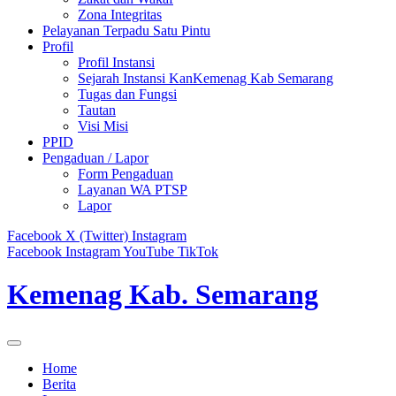
Zona Integritas
Pelayanan Terpadu Satu Pintu
Profil
Profil Instansi
Sejarah Instansi KanKemenag Kab Semarang
Tugas dan Fungsi
Tautan
Visi Misi
PPID
Pengaduan / Lapor
Form Pengaduan
Layanan WA PTSP
Lapor
Facebook
X (Twitter)
Instagram
Facebook
Instagram
YouTube
TikTok
Kemenag Kab. Semarang
Home
Berita