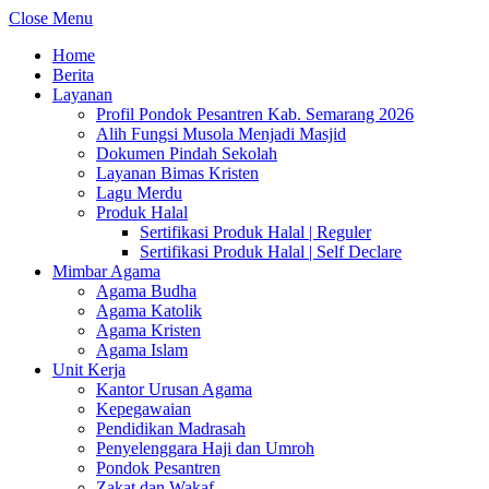
Close Menu
Home
Berita
Layanan
Profil Pondok Pesantren Kab. Semarang 2026
Alih Fungsi Musola Menjadi Masjid
Dokumen Pindah Sekolah
Layanan Bimas Kristen
Lagu Merdu
Produk Halal
Sertifikasi Produk Halal | Reguler
Sertifikasi Produk Halal | Self Declare
Mimbar Agama
Agama Budha
Agama Katolik
Agama Kristen
Agama Islam
Unit Kerja
Kantor Urusan Agama
Kepegawaian
Pendidikan Madrasah
Penyelenggara Haji dan Umroh
Pondok Pesantren
Zakat dan Wakaf