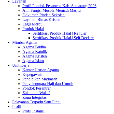
Layanan
Profil Pondok Pesantren Kab. Semarang 2026
Alih Fungsi Musola Menjadi Masjid
Dokumen Pindah Sekolah
Layanan Bimas Kristen
Lagu Merdu
Produk Halal
Sertifikasi Produk Halal | Reguler
Sertifikasi Produk Halal | Self Declare
Mimbar Agama
Agama Budha
Agama Katolik
Agama Kristen
Agama Islam
Unit Kerja
Kantor Urusan Agama
Kepegawaian
Pendidikan Madrasah
Penyelenggara Haji dan Umroh
Pondok Pesantren
Zakat dan Wakaf
Zona Integritas
Pelayanan Terpadu Satu Pintu
Profil
Profil Instansi