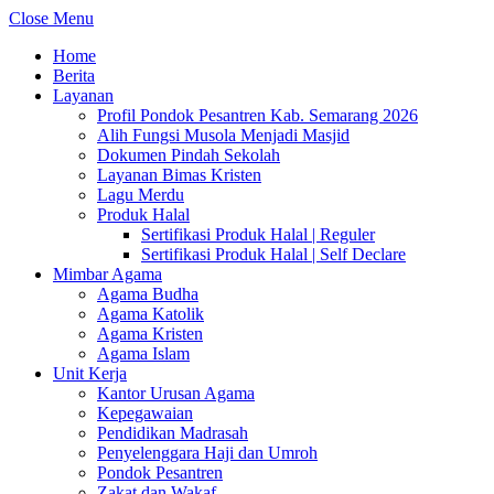
Close Menu
Home
Berita
Layanan
Profil Pondok Pesantren Kab. Semarang 2026
Alih Fungsi Musola Menjadi Masjid
Dokumen Pindah Sekolah
Layanan Bimas Kristen
Lagu Merdu
Produk Halal
Sertifikasi Produk Halal | Reguler
Sertifikasi Produk Halal | Self Declare
Mimbar Agama
Agama Budha
Agama Katolik
Agama Kristen
Agama Islam
Unit Kerja
Kantor Urusan Agama
Kepegawaian
Pendidikan Madrasah
Penyelenggara Haji dan Umroh
Pondok Pesantren
Zakat dan Wakaf