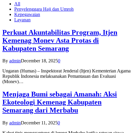
All
Penyelenggara Haji dan Umroh
Kepegawaian
Layanan
Perkuat Akuntabilitas Program, Itjen
Kemenag Monev Asta Protas di
Kabupaten Semarang
By
admin
December 18, 2025
0
Ungaran (Humas) – Inspektorat Jenderal (Itjen) Kementerian Agama
Republik Indonesia melaksanakan Pemantauan dan Evaluasi
(Monev)…
Menjaga Bumi sebagai Amanah: Aksi
Ekoteologi Kemenag Kabupaten
Semarang dari Merbabu
By
admin
December 11, 2025
0
Kabut tipis menggantung di lereng Merbabu ketika ratusan siswa-