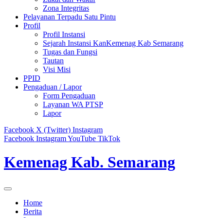
Zona Integritas
Pelayanan Terpadu Satu Pintu
Profil
Profil Instansi
Sejarah Instansi KanKemenag Kab Semarang
Tugas dan Fungsi
Tautan
Visi Misi
PPID
Pengaduan / Lapor
Form Pengaduan
Layanan WA PTSP
Lapor
Facebook
X (Twitter)
Instagram
Facebook
Instagram
YouTube
TikTok
Kemenag Kab. Semarang
Home
Berita