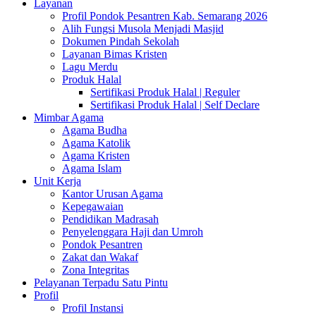
Layanan
Profil Pondok Pesantren Kab. Semarang 2026
Alih Fungsi Musola Menjadi Masjid
Dokumen Pindah Sekolah
Layanan Bimas Kristen
Lagu Merdu
Produk Halal
Sertifikasi Produk Halal | Reguler
Sertifikasi Produk Halal | Self Declare
Mimbar Agama
Agama Budha
Agama Katolik
Agama Kristen
Agama Islam
Unit Kerja
Kantor Urusan Agama
Kepegawaian
Pendidikan Madrasah
Penyelenggara Haji dan Umroh
Pondok Pesantren
Zakat dan Wakaf
Zona Integritas
Pelayanan Terpadu Satu Pintu
Profil
Profil Instansi