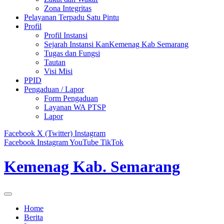
Zona Integritas
Pelayanan Terpadu Satu Pintu
Profil
Profil Instansi
Sejarah Instansi KanKemenag Kab Semarang
Tugas dan Fungsi
Tautan
Visi Misi
PPID
Pengaduan / Lapor
Form Pengaduan
Layanan WA PTSP
Lapor
Facebook
X (Twitter)
Instagram
Facebook
Instagram
YouTube
TikTok
Kemenag Kab. Semarang
Home
Berita