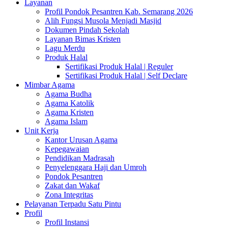
Layanan
Profil Pondok Pesantren Kab. Semarang 2026
Alih Fungsi Musola Menjadi Masjid
Dokumen Pindah Sekolah
Layanan Bimas Kristen
Lagu Merdu
Produk Halal
Sertifikasi Produk Halal | Reguler
Sertifikasi Produk Halal | Self Declare
Mimbar Agama
Agama Budha
Agama Katolik
Agama Kristen
Agama Islam
Unit Kerja
Kantor Urusan Agama
Kepegawaian
Pendidikan Madrasah
Penyelenggara Haji dan Umroh
Pondok Pesantren
Zakat dan Wakaf
Zona Integritas
Pelayanan Terpadu Satu Pintu
Profil
Profil Instansi