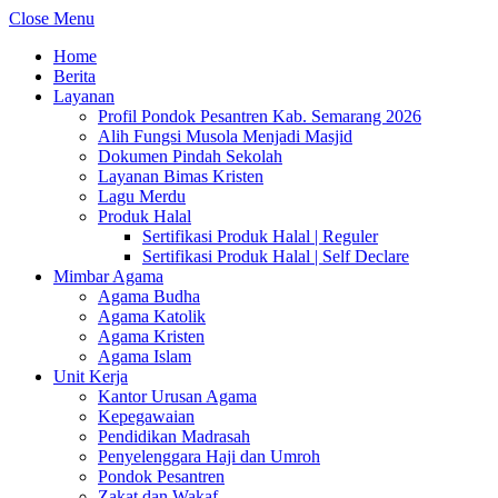
Close Menu
Home
Berita
Layanan
Profil Pondok Pesantren Kab. Semarang 2026
Alih Fungsi Musola Menjadi Masjid
Dokumen Pindah Sekolah
Layanan Bimas Kristen
Lagu Merdu
Produk Halal
Sertifikasi Produk Halal | Reguler
Sertifikasi Produk Halal | Self Declare
Mimbar Agama
Agama Budha
Agama Katolik
Agama Kristen
Agama Islam
Unit Kerja
Kantor Urusan Agama
Kepegawaian
Pendidikan Madrasah
Penyelenggara Haji dan Umroh
Pondok Pesantren
Zakat dan Wakaf