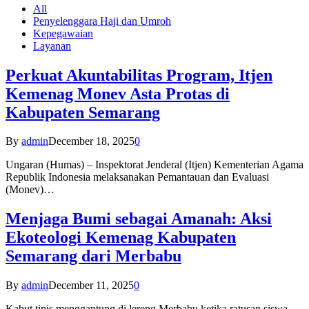
All
Penyelenggara Haji dan Umroh
Kepegawaian
Layanan
Perkuat Akuntabilitas Program, Itjen
Kemenag Monev Asta Protas di
Kabupaten Semarang
By
admin
December 18, 2025
0
Ungaran (Humas) – Inspektorat Jenderal (Itjen) Kementerian Agama
Republik Indonesia melaksanakan Pemantauan dan Evaluasi
(Monev)…
Menjaga Bumi sebagai Amanah: Aksi
Ekoteologi Kemenag Kabupaten
Semarang dari Merbabu
By
admin
December 11, 2025
0
Kabut tipis menggantung di lereng Merbabu ketika ratusan siswa-