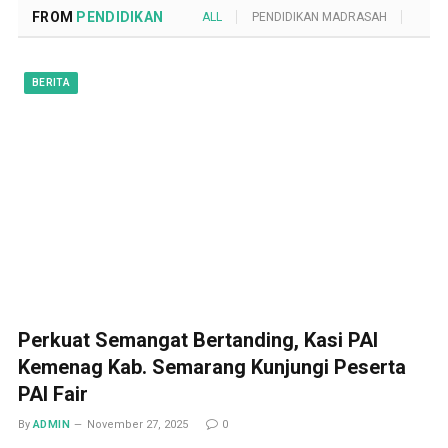
FROM
PENDIDIKAN
ALL
PENDIDIKAN MADRASAH
POND
BERITA
Perkuat Semangat Bertanding, Kasi PAI
Kemenag Kab. Semarang Kunjungi Peserta
PAI Fair
By
ADMIN
November 27, 2025
0