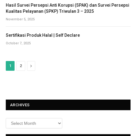
Hasil Survei Persepsi Anti Korupsi (SPAK) dan Survei Persepsi
Kualitas Pelayanan (SPKP) Triwulan 3 – 2025
November 5, 2025
Sertifikasi Produk Halal | Self Declare
October 7, 2025
N
1
2
e
x
t
ARCHIVES