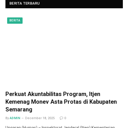
BERITA TERBARU
BERITA
Perkuat Akuntabilitas Program, Itjen
Kemenag Monev Asta Protas di Kabupaten
Semarang
By
ADMIN
December 18, 2025
0
Ungaran (Humas) – Inspektorat Jenderal (Itjen) Kementerian