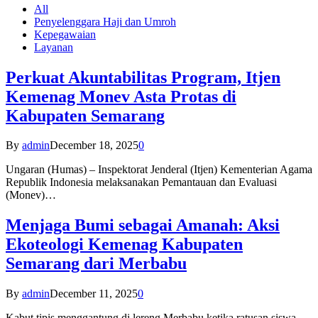
All
Penyelenggara Haji dan Umroh
Kepegawaian
Layanan
Perkuat Akuntabilitas Program, Itjen
Kemenag Monev Asta Protas di
Kabupaten Semarang
By
admin
December 18, 2025
0
Ungaran (Humas) – Inspektorat Jenderal (Itjen) Kementerian Agama
Republik Indonesia melaksanakan Pemantauan dan Evaluasi
(Monev)…
Menjaga Bumi sebagai Amanah: Aksi
Ekoteologi Kemenag Kabupaten
Semarang dari Merbabu
By
admin
December 11, 2025
0
Kabut tipis menggantung di lereng Merbabu ketika ratusan siswa-