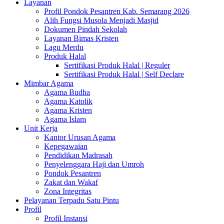
Layanan
Profil Pondok Pesantren Kab. Semarang 2026
Alih Fungsi Musola Menjadi Masjid
Dokumen Pindah Sekolah
Layanan Bimas Kristen
Lagu Merdu
Produk Halal
Sertifikasi Produk Halal | Reguler
Sertifikasi Produk Halal | Self Declare
Mimbar Agama
Agama Budha
Agama Katolik
Agama Kristen
Agama Islam
Unit Kerja
Kantor Urusan Agama
Kepegawaian
Pendidikan Madrasah
Penyelenggara Haji dan Umroh
Pondok Pesantren
Zakat dan Wakaf
Zona Integritas
Pelayanan Terpadu Satu Pintu
Profil
Profil Instansi