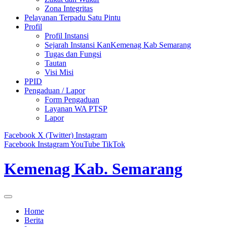
Zona Integritas
Pelayanan Terpadu Satu Pintu
Profil
Profil Instansi
Sejarah Instansi KanKemenag Kab Semarang
Tugas dan Fungsi
Tautan
Visi Misi
PPID
Pengaduan / Lapor
Form Pengaduan
Layanan WA PTSP
Lapor
Facebook
X (Twitter)
Instagram
Facebook
Instagram
YouTube
TikTok
Kemenag Kab. Semarang
Home
Berita