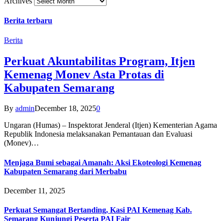
Archives
Berita terbaru
Berita
Perkuat Akuntabilitas Program, Itjen
Kemenag Monev Asta Protas di
Kabupaten Semarang
By
admin
December 18, 2025
0
Ungaran (Humas) – Inspektorat Jenderal (Itjen) Kementerian Agama
Republik Indonesia melaksanakan Pemantauan dan Evaluasi
(Monev)…
Menjaga Bumi sebagai Amanah: Aksi Ekoteologi Kemenag
Kabupaten Semarang dari Merbabu
December 11, 2025
Perkuat Semangat Bertanding, Kasi PAI Kemenag Kab.
Semarang Kunjungi Peserta PAI Fair