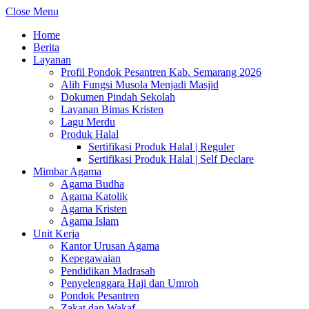
Close Menu
Home
Berita
Layanan
Profil Pondok Pesantren Kab. Semarang 2026
Alih Fungsi Musola Menjadi Masjid
Dokumen Pindah Sekolah
Layanan Bimas Kristen
Lagu Merdu
Produk Halal
Sertifikasi Produk Halal | Reguler
Sertifikasi Produk Halal | Self Declare
Mimbar Agama
Agama Budha
Agama Katolik
Agama Kristen
Agama Islam
Unit Kerja
Kantor Urusan Agama
Kepegawaian
Pendidikan Madrasah
Penyelenggara Haji dan Umroh
Pondok Pesantren
Zakat dan Wakaf