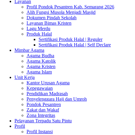
Layanan
Profil Pondok Pesantren Kab. Semarang 2026
Alih Fungsi Musola Menjadi Masjid
Dokumen Pindah Sekolah
Layanan Bimas Kristen
Lagu Merdu
Produk Halal
Sertifikasi Produk Halal | Reguler
Sertifikasi Produk Halal | Self Declare
Mimbar Agama
Agama Budha
Agama Katolik
Agama Kristen
Agama Islam
Unit Kerja
Kantor Urusan Agama
Kepegawaian
Pendidikan Madrasah
Penyelenggara Haji dan Umroh
Pondok Pesantren
Zakat dan Wakaf
Zona Integritas
Pelayanan Terpadu Satu Pintu
Profil
Profil Instansi