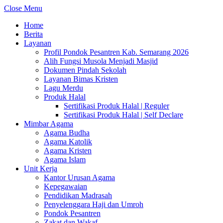
Close Menu
Home
Berita
Layanan
Profil Pondok Pesantren Kab. Semarang 2026
Alih Fungsi Musola Menjadi Masjid
Dokumen Pindah Sekolah
Layanan Bimas Kristen
Lagu Merdu
Produk Halal
Sertifikasi Produk Halal | Reguler
Sertifikasi Produk Halal | Self Declare
Mimbar Agama
Agama Budha
Agama Katolik
Agama Kristen
Agama Islam
Unit Kerja
Kantor Urusan Agama
Kepegawaian
Pendidikan Madrasah
Penyelenggara Haji dan Umroh
Pondok Pesantren
Zakat dan Wakaf