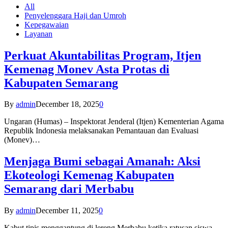
All
Penyelenggara Haji dan Umroh
Kepegawaian
Layanan
Perkuat Akuntabilitas Program, Itjen
Kemenag Monev Asta Protas di
Kabupaten Semarang
By
admin
December 18, 2025
0
Ungaran (Humas) – Inspektorat Jenderal (Itjen) Kementerian Agama
Republik Indonesia melaksanakan Pemantauan dan Evaluasi
(Monev)…
Menjaga Bumi sebagai Amanah: Aksi
Ekoteologi Kemenag Kabupaten
Semarang dari Merbabu
By
admin
December 11, 2025
0
Kabut tipis menggantung di lereng Merbabu ketika ratusan siswa-