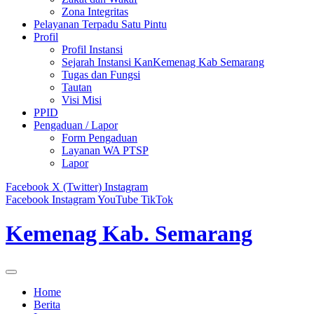
Zona Integritas
Pelayanan Terpadu Satu Pintu
Profil
Profil Instansi
Sejarah Instansi KanKemenag Kab Semarang
Tugas dan Fungsi
Tautan
Visi Misi
PPID
Pengaduan / Lapor
Form Pengaduan
Layanan WA PTSP
Lapor
Facebook
X (Twitter)
Instagram
Facebook
Instagram
YouTube
TikTok
Kemenag Kab. Semarang
Home
Berita