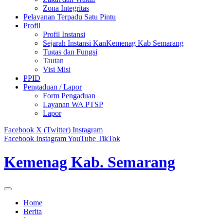
Zona Integritas
Pelayanan Terpadu Satu Pintu
Profil
Profil Instansi
Sejarah Instansi KanKemenag Kab Semarang
Tugas dan Fungsi
Tautan
Visi Misi
PPID
Pengaduan / Lapor
Form Pengaduan
Layanan WA PTSP
Lapor
Facebook
X (Twitter)
Instagram
Facebook
Instagram
YouTube
TikTok
Kemenag Kab. Semarang
Home
Berita