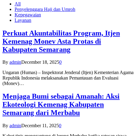
All
Penyelenggara Haji dan Umroh
Kepegawaian
Layanan
Perkuat Akuntabilitas Program, Itjen
Kemenag Monev Asta Protas di
Kabupaten Semarang
By
admin
December 18, 2025
0
Ungaran (Humas) – Inspektorat Jenderal (Itjen) Kementerian Agama
Republik Indonesia melaksanakan Pemantauan dan Evaluasi
(Monev)…
Menjaga Bumi sebagai Amanah: Aksi
Ekoteologi Kemenag Kabupaten
Semarang dari Merbabu
By
admin
December 11, 2025
0
Kabut tipis menggantung di lereng Merbabu ketika ratusan siswa-