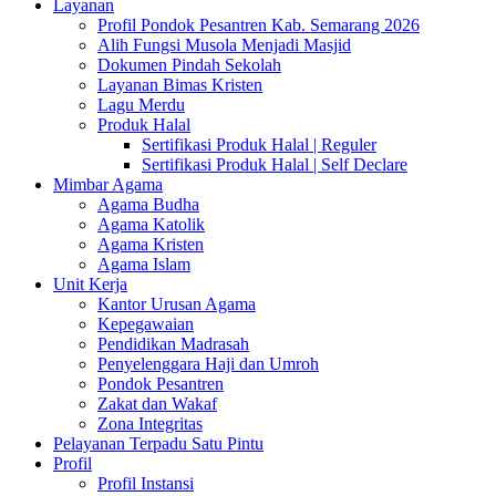
Layanan
Profil Pondok Pesantren Kab. Semarang 2026
Alih Fungsi Musola Menjadi Masjid
Dokumen Pindah Sekolah
Layanan Bimas Kristen
Lagu Merdu
Produk Halal
Sertifikasi Produk Halal | Reguler
Sertifikasi Produk Halal | Self Declare
Mimbar Agama
Agama Budha
Agama Katolik
Agama Kristen
Agama Islam
Unit Kerja
Kantor Urusan Agama
Kepegawaian
Pendidikan Madrasah
Penyelenggara Haji dan Umroh
Pondok Pesantren
Zakat dan Wakaf
Zona Integritas
Pelayanan Terpadu Satu Pintu
Profil
Profil Instansi