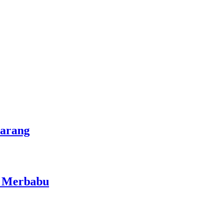
marang
i Merbabu