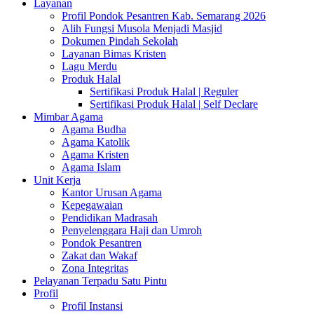
Layanan
Profil Pondok Pesantren Kab. Semarang 2026
Alih Fungsi Musola Menjadi Masjid
Dokumen Pindah Sekolah
Layanan Bimas Kristen
Lagu Merdu
Produk Halal
Sertifikasi Produk Halal | Reguler
Sertifikasi Produk Halal | Self Declare
Mimbar Agama
Agama Budha
Agama Katolik
Agama Kristen
Agama Islam
Unit Kerja
Kantor Urusan Agama
Kepegawaian
Pendidikan Madrasah
Penyelenggara Haji dan Umroh
Pondok Pesantren
Zakat dan Wakaf
Zona Integritas
Pelayanan Terpadu Satu Pintu
Profil
Profil Instansi