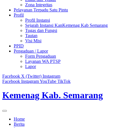
Zona Integritas
Pelayanan Terpadu Satu Pintu
Profil
Profil Instansi
Sejarah Instansi KanKemenag Kab Semarang
Tugas dan Fungsi
Tautan
Visi Misi
PPID
Pengaduan / Lapor
Form Pengaduan
Layanan WA PTSP
Lapor
Facebook
X (Twitter)
Instagram
Facebook
Instagram
YouTube
TikTok
Kemenag Kab. Semarang
Home
Berita