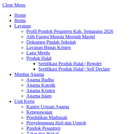
Close Menu
Home
Berita
Layanan
Profil Pondok Pesantren Kab. Semarang 2026
Alih Fungsi Musola Menjadi Masjid
Dokumen Pindah Sekolah
Layanan Bimas Kristen
Lagu Merdu
Produk Halal
Sertifikasi Produk Halal | Reguler
Sertifikasi Produk Halal | Self Declare
Mimbar Agama
Agama Budha
Agama Katolik
Agama Kristen
Agama Islam
Unit Kerja
Kantor Urusan Agama
Kepegawaian
Pendidikan Madrasah
Penyelenggara Haji dan Umroh
Pondok Pesantren
Zakat dan Wakaf