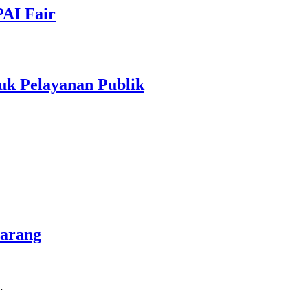
PAI Fair
uk Pelayanan Publik
marang
…