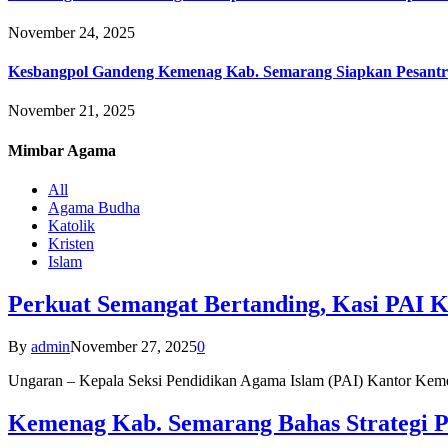
November 24, 2025
Kesbangpol Gandeng Kemenag Kab. Semarang Siapkan Pesantr
November 21, 2025
Mimbar
Agama
All
Agama Budha
Katolik
Kristen
Islam
Perkuat Semangat Bertanding, Kasi PAI 
By
admin
November 27, 2025
0
Ungaran – Kepala Seksi Pendidikan Agama Islam (PAI) Kantor K
Kemenag Kab. Semarang Bahas Strategi P