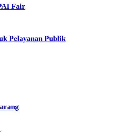
PAI Fair
uk Pelayanan Publik
marang
…