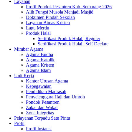
Layanan
Profil Pondok Pesantren Kab. Semarang 2026
Alih Fungsi Musola Menjadi Masjid
Dokumen Pindah Sekolah
Layanan Bimas Kristen
Lagu Merdu
Produk Halal
Sertifikasi Produk Halal | Reguler
Sertifikasi Produk Halal | Self Declare
Mimbar Agama
Agama Budha
Agama Katolik
Agama Kristen
Agama Islam
Unit Kerja
Kantor Urusan Agama
Kepegawaian
Pendidikan Madrasah
Penyelenggara Haji dan Umroh
Pondok Pesantren
Zakat dan Wakaf
Zona Integritas
Pelayanan Terpadu Satu Pintu
Profil
Profil Instansi