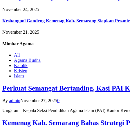
November 24, 2025
Kesbangpol Gandeng Kemenag Kab. Semarang Siapkan Pesantr
November 21, 2025
Mimbar
Agama
All
Agama Budha
Katolik
Kristen
Islam
Perkuat Semangat Bertanding, Kasi PAI 
By
admin
November 27, 2025
0
Ungaran – Kepala Seksi Pendidikan Agama Islam (PAI) Kantor K
Kemenag Kab. Semarang Bahas Strategi P