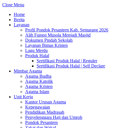
Close Menu
Home
Berita
Layanan
Profil Pondok Pesantren Kab. Semarang 2026
Alih Fungsi Musola Menjadi Masjid
Dokumen Pindah Sekolah
Layanan Bimas Kristen
Lagu Merdu
Produk Halal
Sertifikasi Produk Halal | Reguler
Sertifikasi Produk Halal | Self Declare
Mimbar Agama
Agama Budha
Agama Katolik
Agama Kristen
Agama Islam
Unit Kerja
Kantor Urusan Agama
Kepegawaian
Pendidikan Madrasah
Penyelenggara Haji dan Umroh
Pondok Pesantren
Zakat dan Wakaf