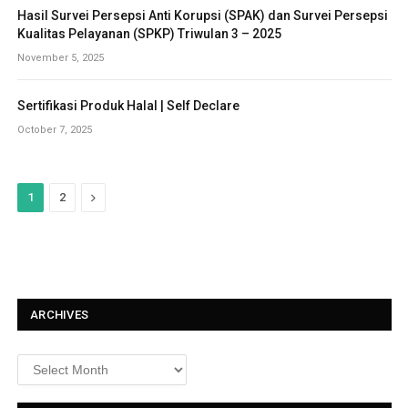
Hasil Survei Persepsi Anti Korupsi (SPAK) dan Survei Persepsi
Kualitas Pelayanan (SPKP) Triwulan 3 – 2025
November 5, 2025
Sertifikasi Produk Halal | Self Declare
October 7, 2025
N
1
2
e
x
t
ARCHIVES