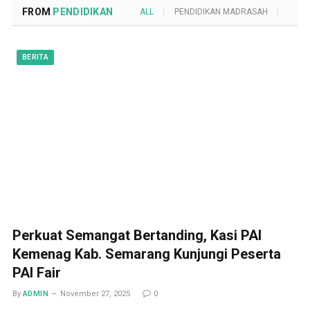
FROM
PENDIDIKAN
ALL
PENDIDIKAN MADRASAH
POND
BERITA
Perkuat Semangat Bertanding, Kasi PAI
Kemenag Kab. Semarang Kunjungi Peserta
PAI Fair
By
ADMIN
November 27, 2025
0