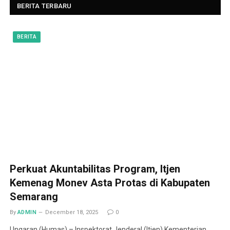
BERITA TERBARU
BERITA
Perkuat Akuntabilitas Program, Itjen
Kemenag Monev Asta Protas di Kabupaten
Semarang
By
ADMIN
December 18, 2025
0
Ungaran (Humas) – Inspektorat Jenderal (Itjen) Kementerian