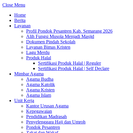
Close Menu
Home
Berita
Layanan
Profil Pondok Pesantren Kab. Semarang 2026
Alih Fungsi Musola Menjadi Masjid
Dokumen Pindah Sekolah
Layanan Bimas Kristen
Lagu Merdu
Produk Halal
Sertifikasi Produk Halal | Reguler
Sertifikasi Produk Halal | Self Declare
Mimbar Agama
Agama Budha
Agama Katolik
Agama Kristen
Agama Islam
Unit Kerja
Kantor Urusan Agama
Kepegawaian
Pendidikan Madrasah
Penyelenggara Haji dan Umroh
Pondok Pesantren
Zakat dan Wakaf