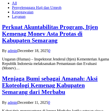
All
Penyelenggara Haji dan Umroh
Kepegawaian
Layanan
Perkuat Akuntabilitas Program, Itjen
Kemenag Monev Asta Protas di
Kabupaten Semarang
By
admin
December 18, 2025
0
Ungaran (Humas) – Inspektorat Jenderal (Itjen) Kementerian Agama
Republik Indonesia melaksanakan Pemantauan dan Evaluasi
(Monev)…
Menjaga Bumi sebagai Amanah: Aksi
Ekoteologi Kemenag Kabupaten
Semarang dari Merbabu
By
admin
December 11, 2025
0
Kabut tipis menggantung di lereng Merbabu ketika ratusan siswa-