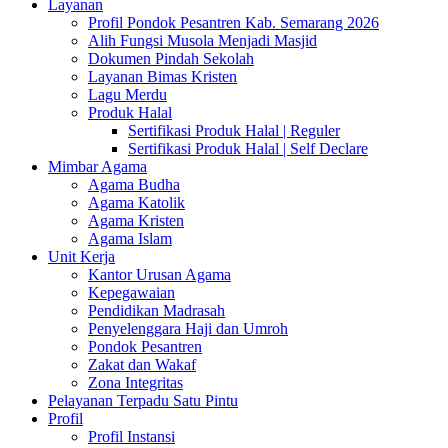
Layanan
Profil Pondok Pesantren Kab. Semarang 2026
Alih Fungsi Musola Menjadi Masjid
Dokumen Pindah Sekolah
Layanan Bimas Kristen
Lagu Merdu
Produk Halal
Sertifikasi Produk Halal | Reguler
Sertifikasi Produk Halal | Self Declare
Mimbar Agama
Agama Budha
Agama Katolik
Agama Kristen
Agama Islam
Unit Kerja
Kantor Urusan Agama
Kepegawaian
Pendidikan Madrasah
Penyelenggara Haji dan Umroh
Pondok Pesantren
Zakat dan Wakaf
Zona Integritas
Pelayanan Terpadu Satu Pintu
Profil
Profil Instansi