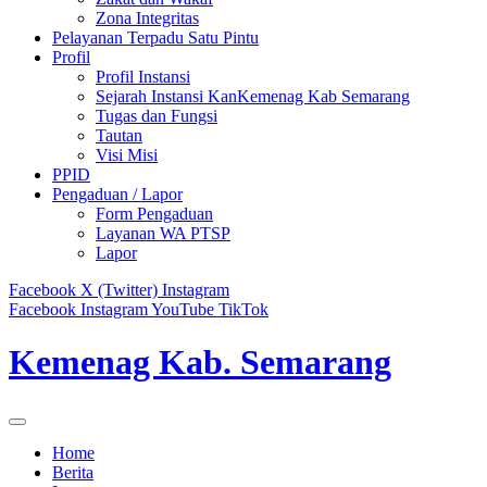
Zona Integritas
Pelayanan Terpadu Satu Pintu
Profil
Profil Instansi
Sejarah Instansi KanKemenag Kab Semarang
Tugas dan Fungsi
Tautan
Visi Misi
PPID
Pengaduan / Lapor
Form Pengaduan
Layanan WA PTSP
Lapor
Facebook
X (Twitter)
Instagram
Facebook
Instagram
YouTube
TikTok
Kemenag Kab. Semarang
Home
Berita