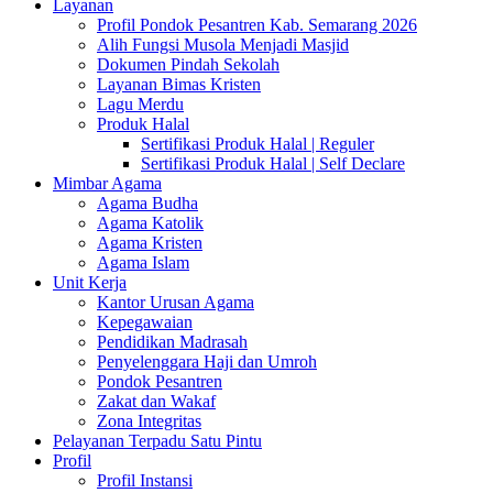
Layanan
Profil Pondok Pesantren Kab. Semarang 2026
Alih Fungsi Musola Menjadi Masjid
Dokumen Pindah Sekolah
Layanan Bimas Kristen
Lagu Merdu
Produk Halal
Sertifikasi Produk Halal | Reguler
Sertifikasi Produk Halal | Self Declare
Mimbar Agama
Agama Budha
Agama Katolik
Agama Kristen
Agama Islam
Unit Kerja
Kantor Urusan Agama
Kepegawaian
Pendidikan Madrasah
Penyelenggara Haji dan Umroh
Pondok Pesantren
Zakat dan Wakaf
Zona Integritas
Pelayanan Terpadu Satu Pintu
Profil
Profil Instansi