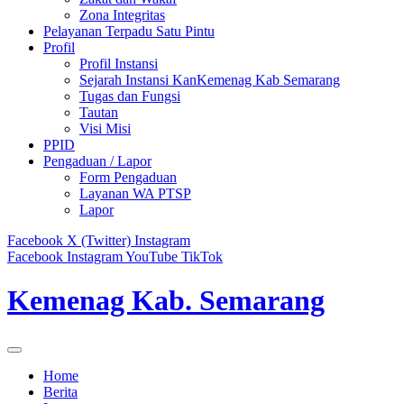
Zona Integritas
Pelayanan Terpadu Satu Pintu
Profil
Profil Instansi
Sejarah Instansi KanKemenag Kab Semarang
Tugas dan Fungsi
Tautan
Visi Misi
PPID
Pengaduan / Lapor
Form Pengaduan
Layanan WA PTSP
Lapor
Facebook
X (Twitter)
Instagram
Facebook
Instagram
YouTube
TikTok
Kemenag Kab. Semarang
Home
Berita