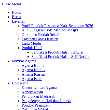
Close Menu
Home
Berita
Layanan
Profil Pondok Pesantren Kab. Semarang 2026
Alih Fungsi Musola Menjadi Masjid
Dokumen Pindah Sekolah
Layanan Bimas Kristen
Lagu Merdu
Produk Halal
Sertifikasi Produk Halal | Reguler
Sertifikasi Produk Halal | Self Declare
Mimbar Agama
Agama Budha
Agama Katolik
Agama Kristen
Agama Islam
Unit Kerja
Kantor Urusan Agama
Kepegawaian
Pendidikan Madrasah
Penyelenggara Haji dan Umroh
Pondok Pesantren
Zakat dan Wakaf