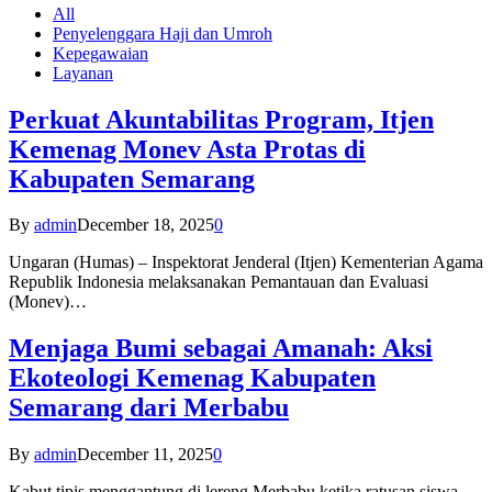
All
Penyelenggara Haji dan Umroh
Kepegawaian
Layanan
Perkuat Akuntabilitas Program, Itjen
Kemenag Monev Asta Protas di
Kabupaten Semarang
By
admin
December 18, 2025
0
Ungaran (Humas) – Inspektorat Jenderal (Itjen) Kementerian Agama
Republik Indonesia melaksanakan Pemantauan dan Evaluasi
(Monev)…
Menjaga Bumi sebagai Amanah: Aksi
Ekoteologi Kemenag Kabupaten
Semarang dari Merbabu
By
admin
December 11, 2025
0
Kabut tipis menggantung di lereng Merbabu ketika ratusan siswa-