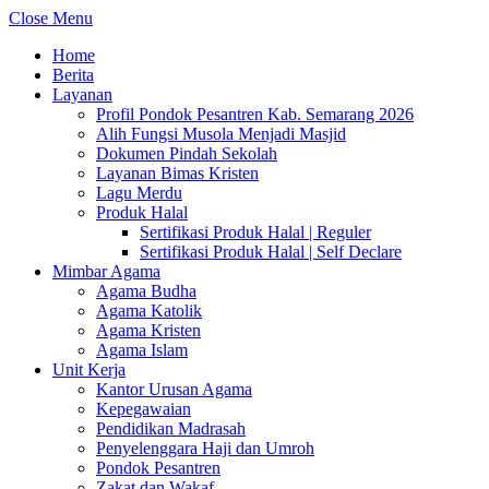
Close Menu
Home
Berita
Layanan
Profil Pondok Pesantren Kab. Semarang 2026
Alih Fungsi Musola Menjadi Masjid
Dokumen Pindah Sekolah
Layanan Bimas Kristen
Lagu Merdu
Produk Halal
Sertifikasi Produk Halal | Reguler
Sertifikasi Produk Halal | Self Declare
Mimbar Agama
Agama Budha
Agama Katolik
Agama Kristen
Agama Islam
Unit Kerja
Kantor Urusan Agama
Kepegawaian
Pendidikan Madrasah
Penyelenggara Haji dan Umroh
Pondok Pesantren
Zakat dan Wakaf