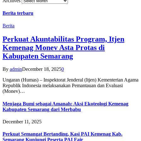
Archives
Berita terbaru
Berita
Perkuat Akuntabilitas Program, Itjen
Kemenag Monev Asta Protas di
Kabupaten Semarang
By
admin
December 18, 2025
0
Ungaran (Humas) – Inspektorat Jenderal (Itjen) Kementerian Agama
Republik Indonesia melaksanakan Pemantauan dan Evaluasi
(Monev)…
Menjaga Bumi sebagai Amanah: Aksi Ekoteologi Kemenag
Kabupaten Semarang dari Merbabu
December 11, 2025
Perkuat Semangat Bertanding, Kasi PAI Kemenag Kab.
Semarang Kunjungi Peserta PAI Fair