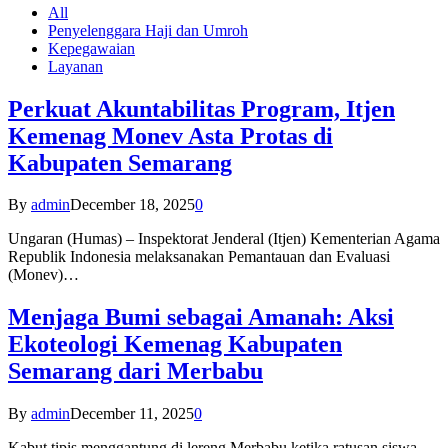
All
Penyelenggara Haji dan Umroh
Kepegawaian
Layanan
Perkuat Akuntabilitas Program, Itjen
Kemenag Monev Asta Protas di
Kabupaten Semarang
By
admin
December 18, 2025
0
Ungaran (Humas) – Inspektorat Jenderal (Itjen) Kementerian Agama
Republik Indonesia melaksanakan Pemantauan dan Evaluasi
(Monev)…
Menjaga Bumi sebagai Amanah: Aksi
Ekoteologi Kemenag Kabupaten
Semarang dari Merbabu
By
admin
December 11, 2025
0
Kabut tipis menggantung di lereng Merbabu ketika ratusan siswa-