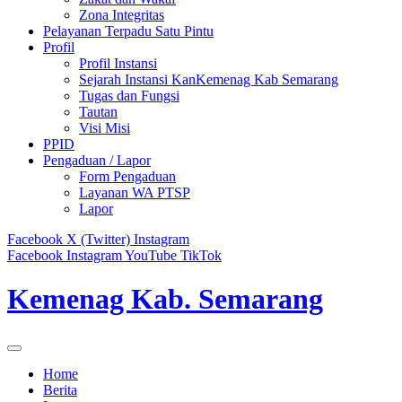
Zona Integritas
Pelayanan Terpadu Satu Pintu
Profil
Profil Instansi
Sejarah Instansi KanKemenag Kab Semarang
Tugas dan Fungsi
Tautan
Visi Misi
PPID
Pengaduan / Lapor
Form Pengaduan
Layanan WA PTSP
Lapor
Facebook
X (Twitter)
Instagram
Facebook
Instagram
YouTube
TikTok
Kemenag Kab. Semarang
Home
Berita