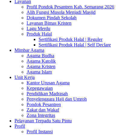
Layanan
Profil Pondok Pesantren Kab. Semarang 2026
Alih Fungsi Musola Menjadi Masjid
Dokumen Pindah Sekolah
Layanan Bimas Kristen
Lagu Merdu
Produk Halal
Sertifikasi Produk Halal | Reguler
Sertifikasi Produk Halal | Self Declare
Mimbar Agama
Agama Budha
Agama Katolik
Agama Kristen
Agama Islam
Unit Kerja
Kantor Urusan Agama
Kepegawaian
Pendidikan Madrasah
Penyelenggara Haji dan Umroh
Pondok Pesantren
Zakat dan Wakaf
Zona Integritas
Pelayanan Terpadu Satu Pintu
Profil
Profil Instansi