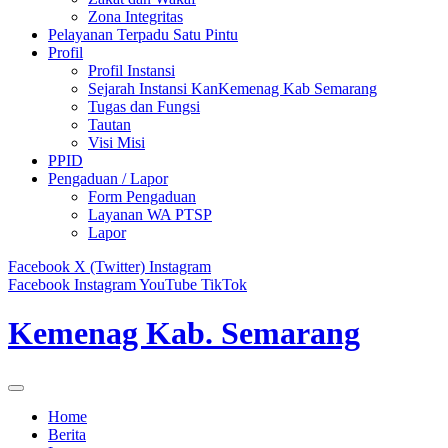
Zona Integritas
Pelayanan Terpadu Satu Pintu
Profil
Profil Instansi
Sejarah Instansi KanKemenag Kab Semarang
Tugas dan Fungsi
Tautan
Visi Misi
PPID
Pengaduan / Lapor
Form Pengaduan
Layanan WA PTSP
Lapor
Facebook
X (Twitter)
Instagram
Facebook
Instagram
YouTube
TikTok
Kemenag Kab. Semarang
Home
Berita