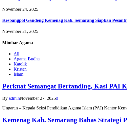
November 24, 2025
Kesbangpol Gandeng Kemenag Kab. Semarang Siapkan Pesantr
November 21, 2025
Mimbar
Agama
All
Agama Budha
Katolik
Kristen
Islam
Perkuat Semangat Bertanding, Kasi PAI 
By
admin
November 27, 2025
0
Ungaran – Kepala Seksi Pendidikan Agama Islam (PAI) Kantor K
Kemenag Kab. Semarang Bahas Strategi P