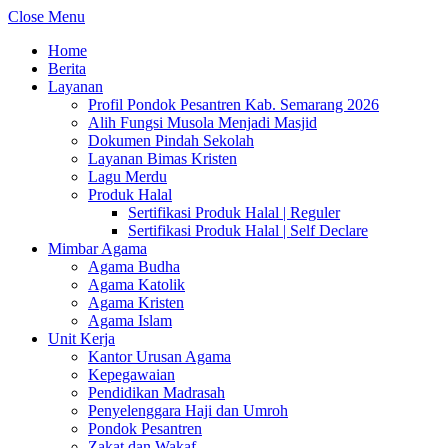
Close Menu
Home
Berita
Layanan
Profil Pondok Pesantren Kab. Semarang 2026
Alih Fungsi Musola Menjadi Masjid
Dokumen Pindah Sekolah
Layanan Bimas Kristen
Lagu Merdu
Produk Halal
Sertifikasi Produk Halal | Reguler
Sertifikasi Produk Halal | Self Declare
Mimbar Agama
Agama Budha
Agama Katolik
Agama Kristen
Agama Islam
Unit Kerja
Kantor Urusan Agama
Kepegawaian
Pendidikan Madrasah
Penyelenggara Haji dan Umroh
Pondok Pesantren
Zakat dan Wakaf