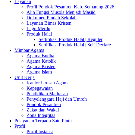
Layanan
Profil Pondok Pesantren Kab. Semarang 2026
Alih Fungsi Musola Menjadi Masjid
Dokumen Pindah Sekolah
Layanan Bimas Kristen
Lagu Merdu
Produk Halal
Sertifikasi Produk Halal | Reguler
Sertifikasi Produk Halal | Self Declare
Mimbar Agama
Agama Budha
Agama Katolik
Agama Kristen
Agama Islam
Unit Kerja
Kantor Urusan Agama
Kepegawaian
Pendidikan Madrasah
Penyelenggara Haji dan Umroh
Pondok Pesantren
Zakat dan Wakaf
Zona Integritas
Pelayanan Terpadu Satu Pintu
Profil
Profil Instansi