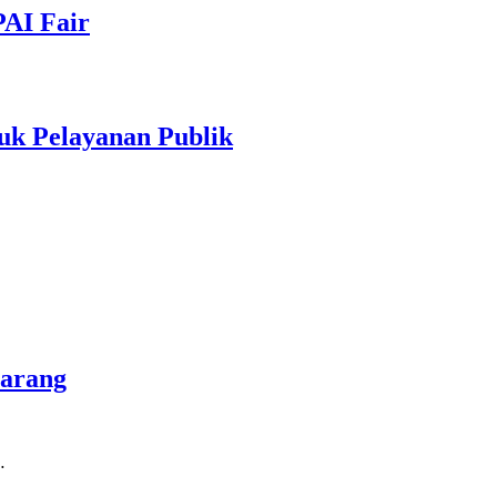
PAI Fair
uk Pelayanan Publik
marang
…