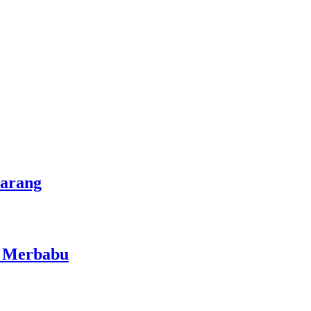
marang
i Merbabu