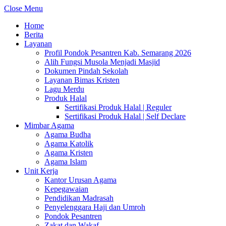
Close Menu
Home
Berita
Layanan
Profil Pondok Pesantren Kab. Semarang 2026
Alih Fungsi Musola Menjadi Masjid
Dokumen Pindah Sekolah
Layanan Bimas Kristen
Lagu Merdu
Produk Halal
Sertifikasi Produk Halal | Reguler
Sertifikasi Produk Halal | Self Declare
Mimbar Agama
Agama Budha
Agama Katolik
Agama Kristen
Agama Islam
Unit Kerja
Kantor Urusan Agama
Kepegawaian
Pendidikan Madrasah
Penyelenggara Haji dan Umroh
Pondok Pesantren
Zakat dan Wakaf