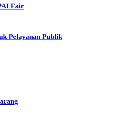
PAI Fair
uk Pelayanan Publik
marang
…