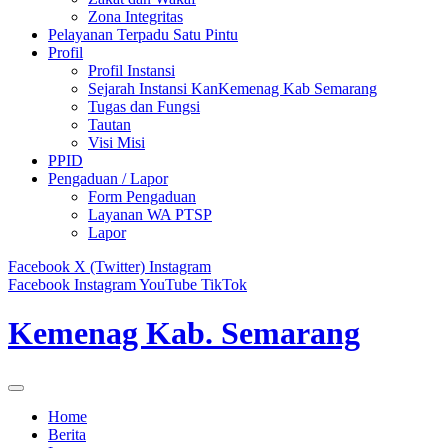
Zona Integritas
Pelayanan Terpadu Satu Pintu
Profil
Profil Instansi
Sejarah Instansi KanKemenag Kab Semarang
Tugas dan Fungsi
Tautan
Visi Misi
PPID
Pengaduan / Lapor
Form Pengaduan
Layanan WA PTSP
Lapor
Facebook
X (Twitter)
Instagram
Facebook
Instagram
YouTube
TikTok
Kemenag Kab. Semarang
Home
Berita