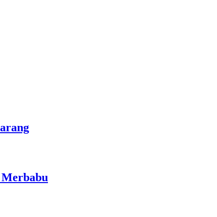
marang
i Merbabu