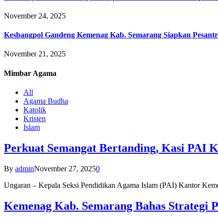
November 24, 2025
Kesbangpol Gandeng Kemenag Kab. Semarang Siapkan Pesantr
November 21, 2025
Mimbar
Agama
All
Agama Budha
Katolik
Kristen
Islam
Perkuat Semangat Bertanding, Kasi PAI 
By
admin
November 27, 2025
0
Ungaran – Kepala Seksi Pendidikan Agama Islam (PAI) Kantor K
Kemenag Kab. Semarang Bahas Strategi P