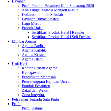
Layanan
Profil Pondok Pesantren Kab. Semarang 2026
Alih Fungsi Musola Menjadi Masjid
Dokumen Pindah Sekolah
Layanan Bimas Kristen
Lagu Merdu
Produk Halal
Sertifikasi Produk Halal | Reguler
Sertifikasi Produk Halal | Self Declare
Mimbar Agama
Agama Budha
Agama Katolik
Agama Kristen
Agama Islam
Unit Kerja
Kantor Urusan Agama
Kepegawaian
Pendidikan Madrasah
Penyelenggara Haji dan Umroh
Pondok Pesantren
Zakat dan Wakaf
Zona Integritas
Pelayanan Terpadu Satu Pintu
Profil
Profil Instansi