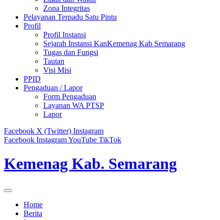
Zona Integritas
Pelayanan Terpadu Satu Pintu
Profil
Profil Instansi
Sejarah Instansi KanKemenag Kab Semarang
Tugas dan Fungsi
Tautan
Visi Misi
PPID
Pengaduan / Lapor
Form Pengaduan
Layanan WA PTSP
Lapor
Facebook
X (Twitter)
Instagram
Facebook
Instagram
YouTube
TikTok
Kemenag Kab. Semarang
Home
Berita