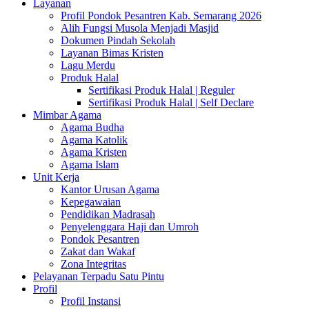
Layanan
Profil Pondok Pesantren Kab. Semarang 2026
Alih Fungsi Musola Menjadi Masjid
Dokumen Pindah Sekolah
Layanan Bimas Kristen
Lagu Merdu
Produk Halal
Sertifikasi Produk Halal | Reguler
Sertifikasi Produk Halal | Self Declare
Mimbar Agama
Agama Budha
Agama Katolik
Agama Kristen
Agama Islam
Unit Kerja
Kantor Urusan Agama
Kepegawaian
Pendidikan Madrasah
Penyelenggara Haji dan Umroh
Pondok Pesantren
Zakat dan Wakaf
Zona Integritas
Pelayanan Terpadu Satu Pintu
Profil
Profil Instansi