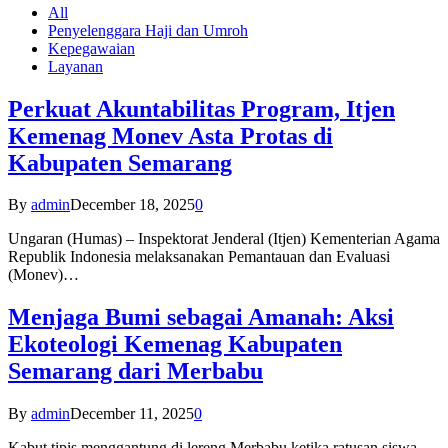
All
Penyelenggara Haji dan Umroh
Kepegawaian
Layanan
Perkuat Akuntabilitas Program, Itjen
Kemenag Monev Asta Protas di
Kabupaten Semarang
By
admin
December 18, 2025
0
Ungaran (Humas) – Inspektorat Jenderal (Itjen) Kementerian Agama
Republik Indonesia melaksanakan Pemantauan dan Evaluasi
(Monev)…
Menjaga Bumi sebagai Amanah: Aksi
Ekoteologi Kemenag Kabupaten
Semarang dari Merbabu
By
admin
December 11, 2025
0
Kabut tipis menggantung di lereng Merbabu ketika ratusan siswa-