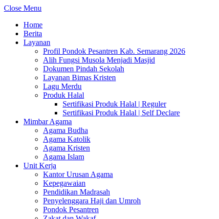
Close Menu
Home
Berita
Layanan
Profil Pondok Pesantren Kab. Semarang 2026
Alih Fungsi Musola Menjadi Masjid
Dokumen Pindah Sekolah
Layanan Bimas Kristen
Lagu Merdu
Produk Halal
Sertifikasi Produk Halal | Reguler
Sertifikasi Produk Halal | Self Declare
Mimbar Agama
Agama Budha
Agama Katolik
Agama Kristen
Agama Islam
Unit Kerja
Kantor Urusan Agama
Kepegawaian
Pendidikan Madrasah
Penyelenggara Haji dan Umroh
Pondok Pesantren
Zakat dan Wakaf