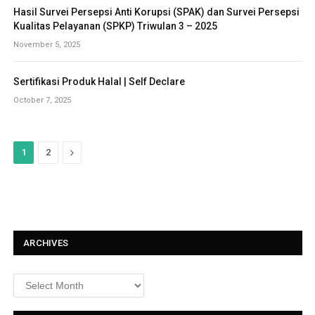
Hasil Survei Persepsi Anti Korupsi (SPAK) dan Survei Persepsi
Kualitas Pelayanan (SPKP) Triwulan 3 – 2025
November 5, 2025
Sertifikasi Produk Halal | Self Declare
October 7, 2025
N
1
2
e
x
t
ARCHIVES