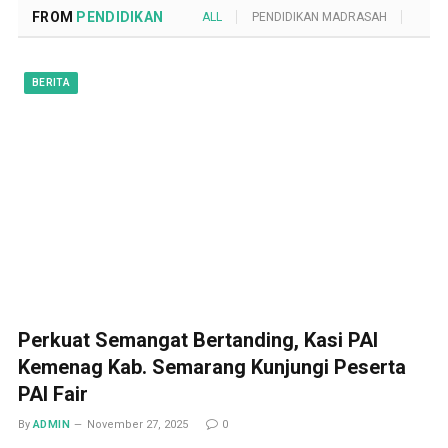
FROM
PENDIDIKAN
ALL
PENDIDIKAN MADRASAH
POND
BERITA
Perkuat Semangat Bertanding, Kasi PAI
Kemenag Kab. Semarang Kunjungi Peserta
PAI Fair
By
ADMIN
November 27, 2025
0