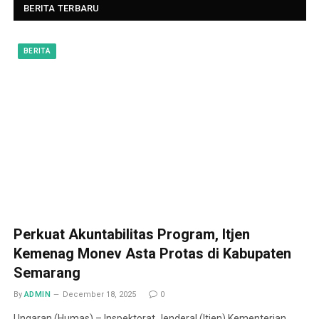
BERITA TERBARU
BERITA
Perkuat Akuntabilitas Program, Itjen
Kemenag Monev Asta Protas di Kabupaten
Semarang
By
ADMIN
December 18, 2025
0
Ungaran (Humas) – Inspektorat Jenderal (Itjen) Kementerian