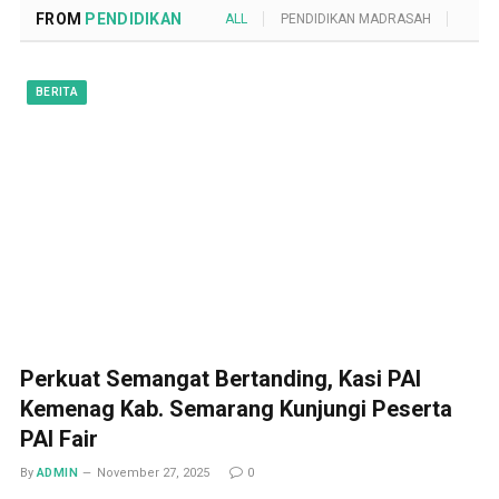
FROM
PENDIDIKAN
ALL
PENDIDIKAN MADRASAH
POND
BERITA
Perkuat Semangat Bertanding, Kasi PAI
Kemenag Kab. Semarang Kunjungi Peserta
PAI Fair
By
ADMIN
November 27, 2025
0