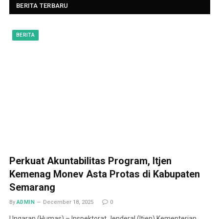
BERITA TERBARU
BERITA
Perkuat Akuntabilitas Program, Itjen
Kemenag Monev Asta Protas di Kabupaten
Semarang
By
ADMIN
December 18, 2025
0
Ungaran (Humas) – Inspektorat Jenderal (Itjen) Kementerian