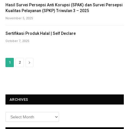
Hasil Survei Persepsi Anti Korupsi (SPAK) dan Survei Persepsi
Kualitas Pelayanan (SPKP) Triwulan 3 – 2025
November 5, 2025
Sertifikasi Produk Halal | Self Declare
October 7, 2025
N
1
2
e
x
t
ARCHIVES