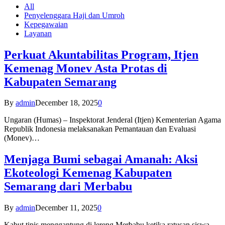
All
Penyelenggara Haji dan Umroh
Kepegawaian
Layanan
Perkuat Akuntabilitas Program, Itjen
Kemenag Monev Asta Protas di
Kabupaten Semarang
By
admin
December 18, 2025
0
Ungaran (Humas) – Inspektorat Jenderal (Itjen) Kementerian Agama
Republik Indonesia melaksanakan Pemantauan dan Evaluasi
(Monev)…
Menjaga Bumi sebagai Amanah: Aksi
Ekoteologi Kemenag Kabupaten
Semarang dari Merbabu
By
admin
December 11, 2025
0
Kabut tipis menggantung di lereng Merbabu ketika ratusan siswa-