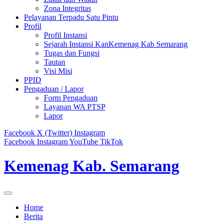
Zona Integritas
Pelayanan Terpadu Satu Pintu
Profil
Profil Instansi
Sejarah Instansi KanKemenag Kab Semarang
Tugas dan Fungsi
Tautan
Visi Misi
PPID
Pengaduan / Lapor
Form Pengaduan
Layanan WA PTSP
Lapor
Facebook
X (Twitter)
Instagram
Facebook
Instagram
YouTube
TikTok
Kemenag Kab. Semarang
Home
Berita