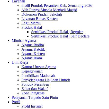
Layanan
Profil Pondok Pesantren Kab. Semarang 2026
Alih Fungsi Musola Menjadi Masjid
Dokumen Pindah Sekolah
Layanan Bimas Kristen
Lagu Merdu
Produk Halal
Sertifikasi Produk Halal | Reguler
Sertifikasi Produk Halal | Self Declare
Mimbar Agama
Agama Budha
Agama Katolik
Agama Kristen
Agama Islam
Unit Kerja
Kantor Urusan Agama
Kepegawaian
Pendidikan Madrasah
Penyelenggara Haji dan Umroh
Pondok Pesantren
Zakat dan Wakaf
Zona Integritas
Pelayanan Terpadu Satu Pintu
Profil
Profil Instansi