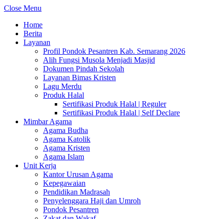
Close Menu
Home
Berita
Layanan
Profil Pondok Pesantren Kab. Semarang 2026
Alih Fungsi Musola Menjadi Masjid
Dokumen Pindah Sekolah
Layanan Bimas Kristen
Lagu Merdu
Produk Halal
Sertifikasi Produk Halal | Reguler
Sertifikasi Produk Halal | Self Declare
Mimbar Agama
Agama Budha
Agama Katolik
Agama Kristen
Agama Islam
Unit Kerja
Kantor Urusan Agama
Kepegawaian
Pendidikan Madrasah
Penyelenggara Haji dan Umroh
Pondok Pesantren
Zakat dan Wakaf