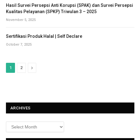
Hasil Survei Persepsi Anti Korupsi (SPAK) dan Survei Persepsi
Kualitas Pelayanan (SPKP) Triwulan 3 – 2025
November 5, 2025
Sertifikasi Produk Halal | Self Declare
October 7, 2025
N
1
2
e
x
t
ARCHIVES