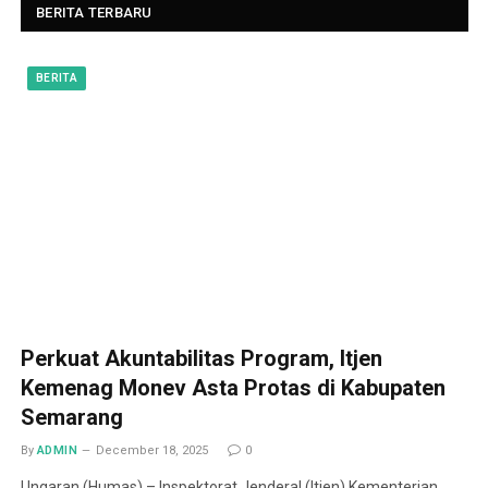
BERITA TERBARU
BERITA
Perkuat Akuntabilitas Program, Itjen
Kemenag Monev Asta Protas di Kabupaten
Semarang
By
ADMIN
December 18, 2025
0
Ungaran (Humas) – Inspektorat Jenderal (Itjen) Kementerian