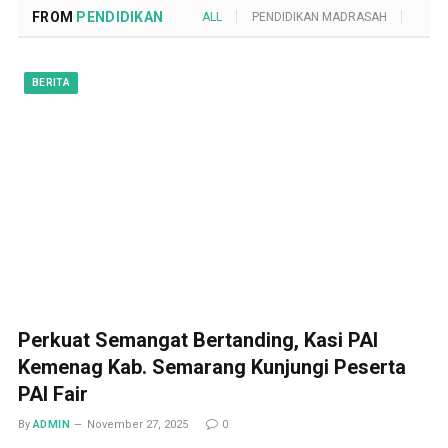
FROM
PENDIDIKAN
ALL
PENDIDIKAN MADRASAH
POND
BERITA
Perkuat Semangat Bertanding, Kasi PAI
Kemenag Kab. Semarang Kunjungi Peserta
PAI Fair
By
ADMIN
November 27, 2025
0