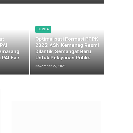
BERITA
at
Optimalisasi Formasi PPPK
 PAI
2025: ASN Kemenag Resmi
emarang
Dilantik, Semangat Baru
 PAI Fair
Untuk Pelayanan Publik
November 27, 2025