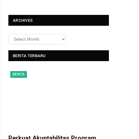
t
ARCHIVES
BERITA TERBARU
BERITA
Perkuat Akuntabilitas Program,