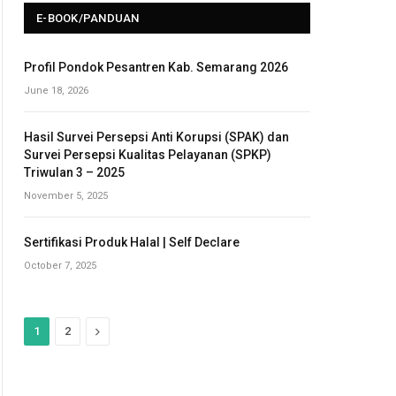
E-BOOK/PANDUAN
Profil Pondok Pesantren Kab. Semarang 2026
June 18, 2026
Hasil Survei Persepsi Anti Korupsi (SPAK) dan
Survei Persepsi Kualitas Pelayanan (SPKP)
Triwulan 3 – 2025
November 5, 2025
Sertifikasi Produk Halal | Self Declare
October 7, 2025
N
1
2
e
x