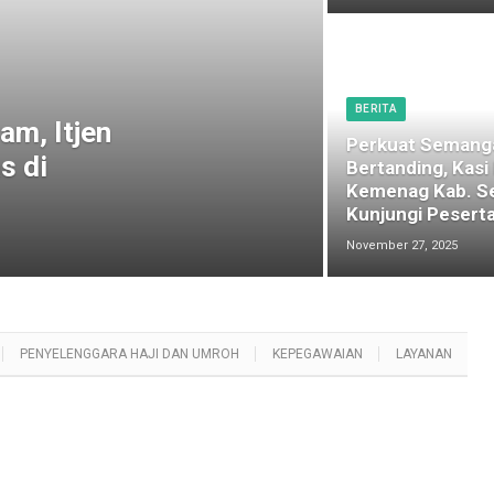
BERITA
am, Itjen
Perkuat Semang
s di
Bertanding, Kasi
Kemenag Kab. S
Kunjungi Peserta
November 27, 2025
PENYELENGGARA HAJI DAN UMROH
KEPEGAWAIAN
LAYANAN