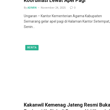
Koordinasi Lewat Apel Pagi
By
ADMIN
November 24, 2025
0
Ungaran – Kantor Kementerian Agama Kabupaten
Semarang gelar apel pagi di Halaman Kantor Setempat,
Senin…
BERITA
Kakanwil Kemenag Jateng Resmi Buk