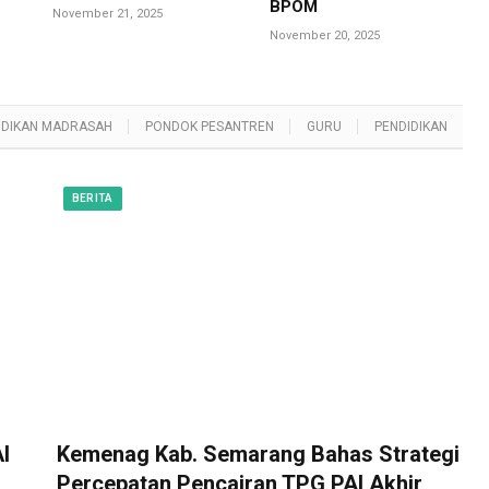
BPOM
November 21, 2025
November 20, 2025
IDIKAN MADRASAH
PONDOK PESANTREN
GURU
PENDIDIKAN
BERITA
I
Kemenag Kab. Semarang Bahas Strategi
Percepatan Pencairan TPG PAI Akhir