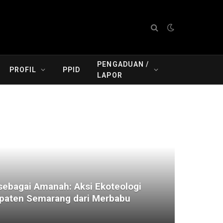
PENGADUAN /
PROFIL
PPID
LAPOR
ebagai Amanah: Aksi Ekoteologi
aten Semarang dari Merbabu