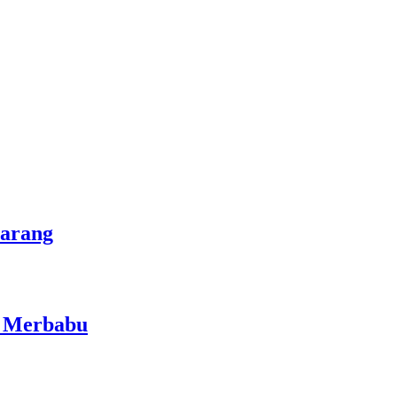
marang
i Merbabu