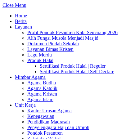
Close Menu
Home
Berita
Layanan
Profil Pondok Pesantren Kab. Semarang 2026
Alih Fungsi Musola Menjadi Masjid
Dokumen Pindah Sekolah
Layanan Bimas Kristen
Lagu Merdu
Produk Halal
Sertifikasi Produk Halal | Reguler
Sertifikasi Produk Halal | Self Declare
Mimbar Agama
Agama Budha
Agama Katolik
Agama Kristen
Agama Islam
Unit Kerja
Kantor Urusan Agama
Kepegawaian
Pendidikan Madrasah
Penyelenggara Haji dan Umroh
Pondok Pesantren
Zakat dan Wakaf