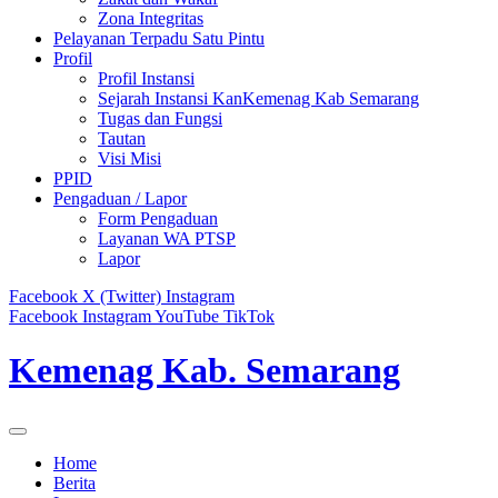
Zona Integritas
Pelayanan Terpadu Satu Pintu
Profil
Profil Instansi
Sejarah Instansi KanKemenag Kab Semarang
Tugas dan Fungsi
Tautan
Visi Misi
PPID
Pengaduan / Lapor
Form Pengaduan
Layanan WA PTSP
Lapor
Facebook
X (Twitter)
Instagram
Facebook
Instagram
YouTube
TikTok
Kemenag Kab. Semarang
Home
Berita