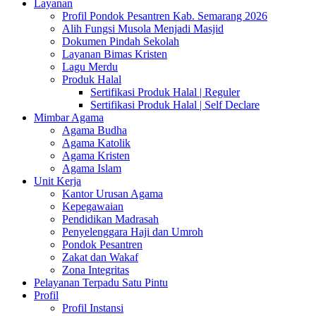
Layanan
Profil Pondok Pesantren Kab. Semarang 2026
Alih Fungsi Musola Menjadi Masjid
Dokumen Pindah Sekolah
Layanan Bimas Kristen
Lagu Merdu
Produk Halal
Sertifikasi Produk Halal | Reguler
Sertifikasi Produk Halal | Self Declare
Mimbar Agama
Agama Budha
Agama Katolik
Agama Kristen
Agama Islam
Unit Kerja
Kantor Urusan Agama
Kepegawaian
Pendidikan Madrasah
Penyelenggara Haji dan Umroh
Pondok Pesantren
Zakat dan Wakaf
Zona Integritas
Pelayanan Terpadu Satu Pintu
Profil
Profil Instansi