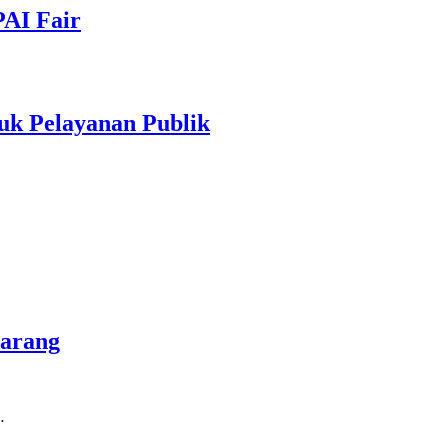
PAI Fair
uk Pelayanan Publik
marang
…