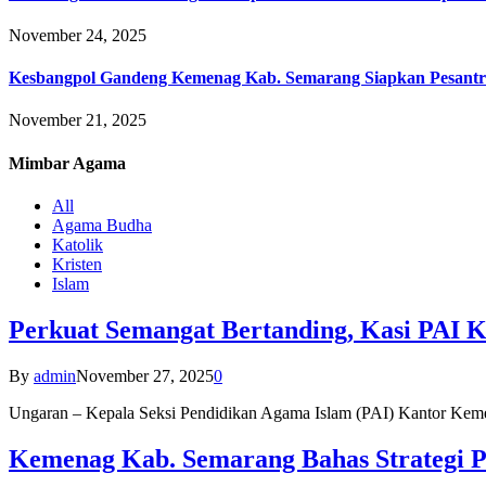
November 24, 2025
Kesbangpol Gandeng Kemenag Kab. Semarang Siapkan Pesantr
November 21, 2025
Mimbar
Agama
All
Agama Budha
Katolik
Kristen
Islam
Perkuat Semangat Bertanding, Kasi PAI 
By
admin
November 27, 2025
0
Ungaran – Kepala Seksi Pendidikan Agama Islam (PAI) Kantor K
Kemenag Kab. Semarang Bahas Strategi P